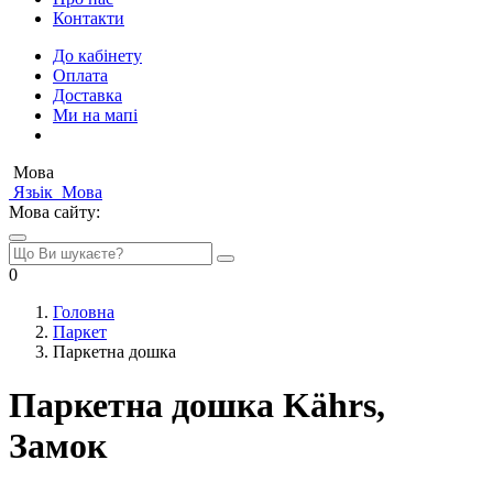
Контакти
До кабінету
Оплата
Доставка
Ми на мапі
Мова
Язьік
Мова
Мова сайту:
0
Головна
Паркет
Паркетна дошка
Паркетна дошка Kährs,
Замок