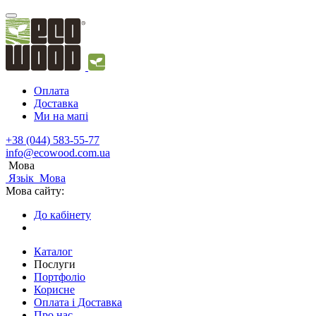
Оплата
Доставка
Ми на мапі
+38 (044) 583-55-77
info@ecowood.com.ua
Мова
Язьік
Мова
Мова сайту:
До кабінету
Каталог
Послуги
Портфоліо
Корисне
Оплата і Доставка
Про нас