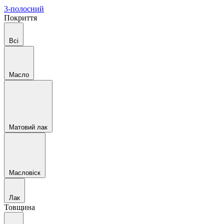
3-полосний
Покриття
Всі
Масло
Матовий лак
Масловіск
Лак
Товщина