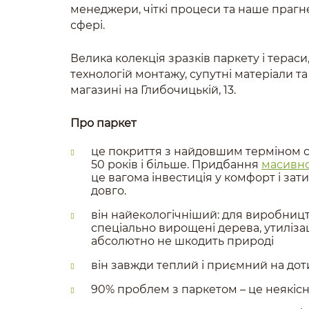
менеджери, чіткі процеси та наше праг
сфері.
Велика колекція зразків паркету і терас
технологій монтажу, супутні матеріали т
магазині на Глибочицькій, 13.
Про паркет
це покриття з найдовшим терміном с
50 років і більше. Придбання
масивно
це вагома інвестиція у комфорт і зати
довго.
він найекологічніший: для виробниц
спеціально вирощені дерева, утилізац
абсолютно не шкодить природі
він завжди теплий і приємний на дот
90% проблем з паркетом – це неякіс