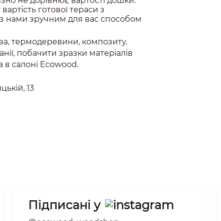
изно не дорівнює вартості дошки:
вартість готової тераси з
 з нами зручним для вас способом
ва, термодеревини, композиту.
нії, побачити зразки матеріалів
 в салоні Ecowood.
цькій, 13
Підписані у