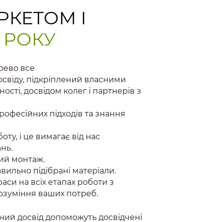
РКЕТОМ І
9 РОКУ
рево все
освіду, підкріплений власними
сті, досвідом колег і партнерів з
рофесійних підходів та знання
ту, і це вимагає від нас
нь.
ний монтаж.
авильно підібрані матеріали.
аси на всіх етапах роботи з
озуміння ваших потреб.
ний досвід допоможуть досвідчені