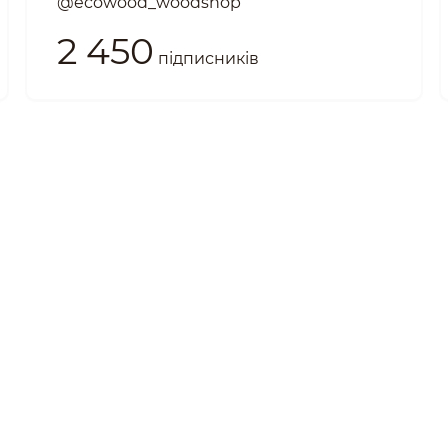
@ecowood_woodshop
2 450
підписників