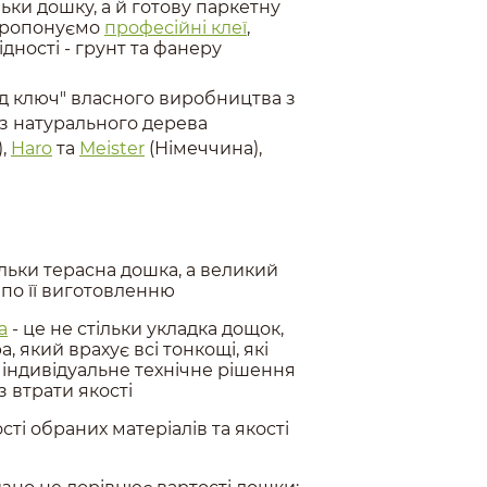
ьки дошку, а й готову паркетну
 пропонуємо
професійні клеї
,
хідності - грунт та фанеру
д ключ" власного виробництва з
 з натурального дерева
),
Haro
та
Meister
(Німеччина),
ільки терасна дошка, а великий
 по її виготовленню
а
- це не стільки укладка дощок,
 який врахує всі тонкощі, які
 індивідуальне технічне рішення
 втрати якості
сті обраних матеріалів та якості