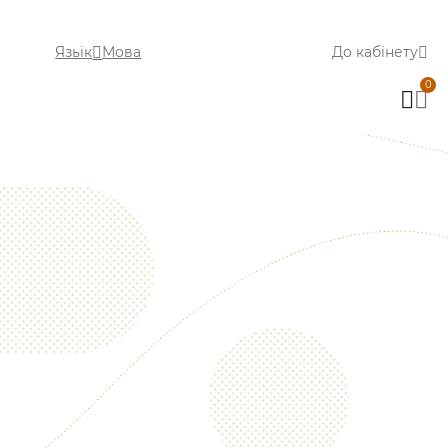
Язьік
Мова
До кабінету
0