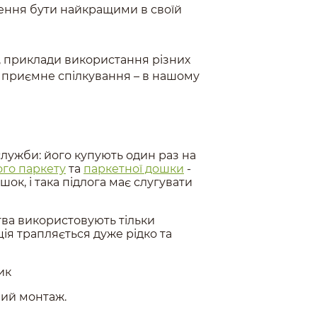
нення бути найкращими в своїй
и, приклади використання різних
а приємне спілкування – в нашому
лужби: його купують один раз на
го паркету
та
паркетної дошки
-
шок, і така підлога має слугувати
тва використовують тільки
ія трапляється дуже рідко та
ик
ний монтаж.