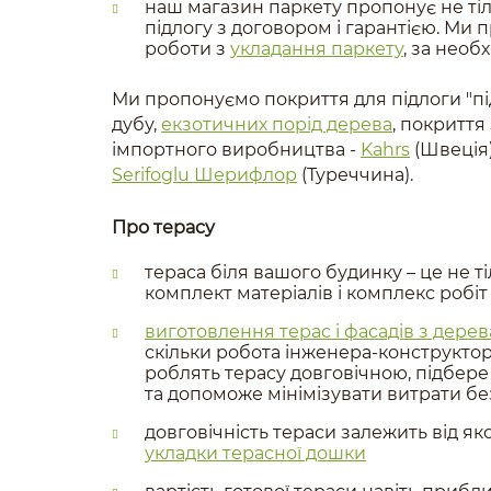
наш магазин паркету пропонує не тіл
підлогу з договором і гарантією. Ми
роботи з
укладання паркету
, за необ
Ми пропонуємо покриття для підлоги "пі
дубу,
екзотичних порід дерева
, покриття
імпортного виробництва -
Kahrs
(Швеція
Serifoglu Шерифлор
(Туреччина).
Про терасу
тераса біля вашого будинку – це не т
комплект матеріалів і комплекс робіт
виготовлення терас і фасадів з дерев
скільки робота інженера-конструктора,
роблять терасу довговічною, підбере
та допоможе мінімізувати витрати без
довговічність тераси залежить від яко
укладки терасної дошки