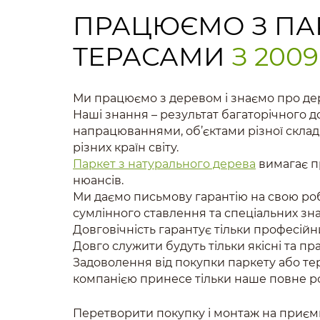
ПРАЦЮЄМО З ПА
ТЕРАСАМИ
З 200
Ми працюємо з деревом і знаємо про де
Наші знання – результат багаторічного д
напрацюваннями, об’єктами різної складно
різних країн світу.
Паркет з натурального дерева
вимагає п
нюансів.
Ми даємо письмову гарантію на свою робо
сумлінного ставлення та спеціальних зна
Довговічність гарантує тільки професій
Довго служити будуть тільки якісні та пр
Задоволення від покупки паркету або тер
компанією принесе тільки наше повне р
Перетворити покупку і монтаж на приєм