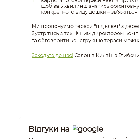
вартість готової тераси навіть прибл
щоб за 5 хвилин дізнатись орієнтовну 
конкретного виду дошки – зв’яжіться
Ми пропонуємо тераси "під ключ" з дере
Зустрітись з технічним директором компа
та обговорити конструкцію тераси можна
Заходьте до нас!
Салон в Києві на Глибочи
Відгуки на