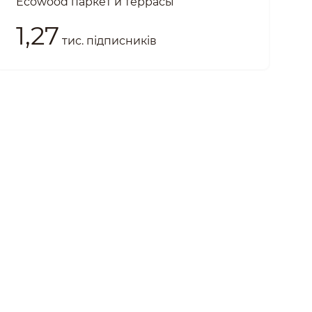
Ecowood паркет и террасы
1,27
тис. підписників