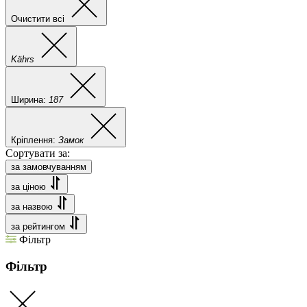
Очистити всі
Kährs
Ширина:
187
Кріплення:
Замок
Сортувати за:
за замовчуванням
за ціною
за назвою
за рейтингом
Фільтр
Фільтр