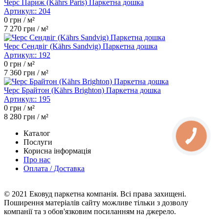
Черс Париж (Kährs Paris) Паркетна дошка
Артикул::
204
0
грн / м²
7 270
грн / м²
Черс Сендвіг (Kährs Sandvig) Паркетна дошка
Артикул::
192
0
грн / м²
7 360
грн / м²
Черс Брайтон (Kährs Brighton) Паркетна дошка
Артикул::
195
0
грн / м²
8 280
грн / м²
Каталог
Послуги
Корисна інформація
Про нас
Оплата / Доставка
© 2021 Ековуд паркетна компанія. Всі права захищені.
Поширення матеріалів сайту можливе тільки з дозволу
компанії та з обов'язковим посиланням на джерело.