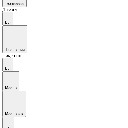
тришарова
Дизайн
Всі
1-полосний
Покриття
Всі
Масло
Масловіск