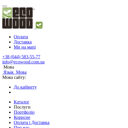
Оплата
Доставка
Ми на мапі
+38 (044) 583-55-77
info@ecowood.com.ua
Мова
Язьік
Мова
Мова сайту:
До кабінету
Каталог
Послуги
Портфоліо
Корисне
Оплата і Доставка
Про нас