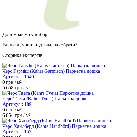
Допоможемо у виборі
Ви ще думаєте над тим, що обрати?
Сторінка експертів
Черс Гарміш (Kahrs Garmisch) Паркетна дошка
Артикул::
1546
0
грн / м²
5 658
грн / м²
Черс Твета (Kährs Tveta) Паркетна дошка
Артикул::
189
0
грн / м²
6 854
грн / м²
Черс Хандберд (Kährs Handbörd) Паркетна дошка
Артикул::
157