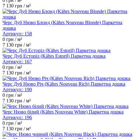
0
грн / м²
7 130
грн / м²
Черс Дуб Нюво Блонд (Kährs Nouveau Blonde) Паркетна
дошка
Артикул::
158
0
грн / м²
7 130
грн / м²
Черс Дуб Есторіл (Kährs Estoril) Паркетна дошка
Артикул::
167
0
грн / м²
7 130
грн / м²
Черс Дуб Нюво Річ (Kährs Nouveau Rich) Паркетна дошка
Артикул::
190
0
грн / м²
7 130
грн / м²
Черс Нюво білий (Kährs Nouveau White) Паркетна дошка
Артикул::
196
0
грн / м²
7 130
грн / м²