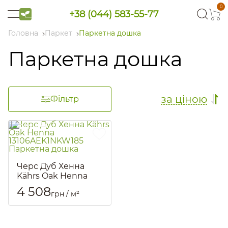
0
+38 (044) 583-55-77
Головна
Паркет
Паркетна дошка
Паркетна дошка
за ціною
Фільтр
Черс Дуб Хенна
Kährs Oak Henna
13106AEK1NKW185
4 508
грн / м²
Паркетна дошка
Артикул::
1547