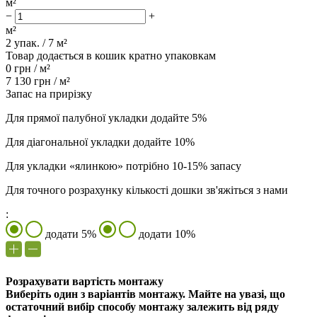
м²
−
+
м²
2
упак. /
7
м²
Товар додається в кошик кратно упаковкам
0
грн /
м²
7 130
грн /
м²
Запас на прирізку
Для прямої палубної укладки додайте 5%
Для діагональної укладки додайте 10%
Для укладки «ялинкою» потрібно 10-15% запасу
Для точного розрахунку кількості дошки зв'яжіться з нами
:
додати 5%
додати 10%
Розрахувати вартість монтажу
Виберіть один з варіантів монтажу. Майте на увазі, що
остаточний вибір способу монтажу залежить від ряду