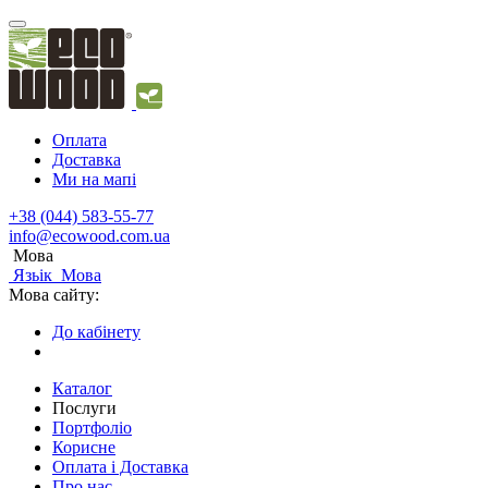
Оплата
Доставка
Ми на мапі
+38 (044) 583-55-77
info@ecowood.com.ua
Мова
Язьік
Мова
Мова сайту:
До кабінету
Каталог
Послуги
Портфоліо
Корисне
Оплата і Доставка
Про нас