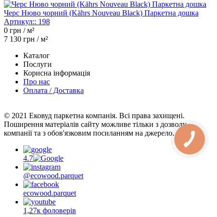
Черс Нюво чорний (Kährs Nouveau Black) Паркетна дошка
Артикул::
198
0
грн / м²
7 130
грн / м²
Каталог
Послуги
Корисна інформація
Про нас
Оплата / Доставка
© 2021 Ековуд паркетна компанія. Всі права захищені.
Поширення матеріалів сайту можливе тільки з дозволу
компанії та з обов'язковим посиланням на джерело.
4.7
@ecowood.parquet
ecowood.parquet
1,27к фоловерів