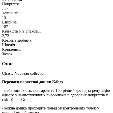
Покриття:
Лак
Товщина:
15
Ширина:
187
Кількість м в упаковці:
2,72
Країна виробник:
Швеція
Кріплення:
Замок
Опис
Classic Nouveau collection
Переваги паркетної дошки Kährs
- найвища якість, яка гарантує 160-річний досвід та репутацію
одного з найпотужніших виробників підлогових покриттів у
світі Kährs Group
- кожна дошка проходить понад 50 контрольних точок у
процесі виробництва