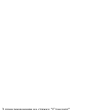
З приклеюванням на стяжку "Стандарт"