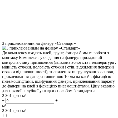
З приклеюванням на фанеру «Стандарт»
До комплексу входять клей, грунт, фанера 8 мм та роботи з
монтажу Комплекс з укладання на фанеру: приладовий
контроль стану приміщення (загальна вологість і температура ,
міцність стяжки, вологість стяжки і стін, відхилення поверхні
стяжки від площинності), знепилення та грунтування основи,
приклеювання фанери товщиною 10 мм на клей з фіксацією
пневмоштіфтами, шліфування фанери, приклеювання паркету
до фанери на клей з фіскацією пневмоштіфтами. Ціну вказано
для прямої палубної укладки способом "стандартна
2 361
грн / м²
−
+
м²
2 361
грн /
м²