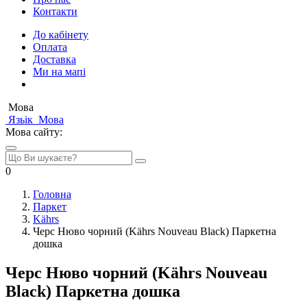
Контакти
До кабінету
Оплата
Доставка
Ми на мапі
Мова
Язьік
Мова
Мова сайту:
0
Головна
Паркет
Kährs
Черс Нюво чорний (Kährs Nouveau Black) Паркетна
дошка
Черс Нюво чорний (Kährs Nouveau
Black) Паркетна дошка