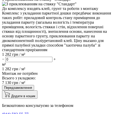
До комплексу входять клей, грунт та роботи з монтажу
Комплекс з укладання паркетної дошки передбачає виконання
таких робіт: приладовий контроль стану приміщення до
укладання паркету (загальна вологість і температура
приміщення, вологість стяжки і стін, відхилення поверхні
стяжки від площинності), знепилення основи, нанесення на
основу паркетного грунту, приклеювання паркету на
двокомпонентний поліуретановий клей. Ціну вказано для
прямої палубної укладки способом "хаотична палуба" зі
стандартним прирізанням
1 282
грн / м²
−
+
м²
1 282
грн /
м²
Монтаж не потрібен
Всього з укладкою:
7 130
грн /
м²
Передзамовлення
Додати в кошик
Безкоштовно консультуємо за телефоном