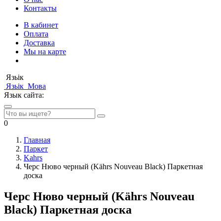
Контакты
В кабинет
Оплата
Доставка
Мы на карте
Язьік
Язьік
Мова
Язык сайта:
0
Главная
Паркет
Kahrs
Черс Нюво черный (Kährs Nouveau Black) Паркетная
доска
Черс Нюво черный (Kährs Nouveau
Black) Паркетная доска