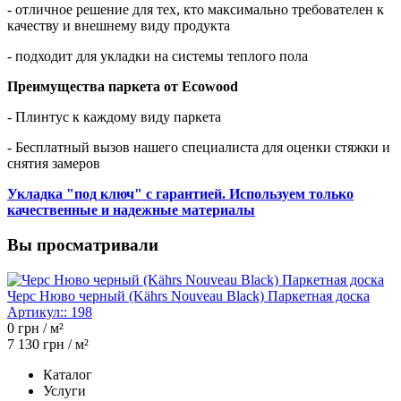
- отличное решение для тех, кто максимально требователен к
качеству и внешнему виду продукта
- подходит для укладки на системы теплого пола
Преимущества паркета от Ecowood
- Плинтус к каждому виду паркета
- Бесплатный вызов нашего специалиста для оценки стяжки и
снятия замеров
Укладка "под ключ" с гарантией. Используем только
качественные и надежные материалы
Вы просматривали
Черс Нюво черный (Kährs Nouveau Black) Паркетная доска
Артикул::
198
0
грн / м²
7 130
грн / м²
Каталог
Услуги