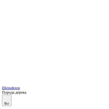
Шерифлор
Порода дерева
Всі