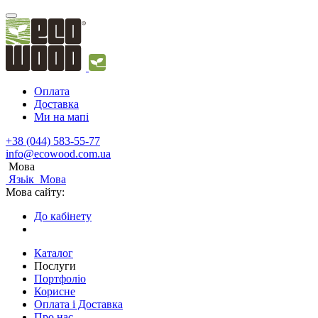
Оплата
Доставка
Ми на мапі
+38 (044) 583-55-77
info@ecowood.com.ua
Мова
Язьік
Мова
Мова сайту:
До кабінету
Каталог
Послуги
Портфоліо
Корисне
Оплата і Доставка
Про нас