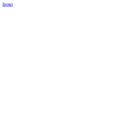
Іроко