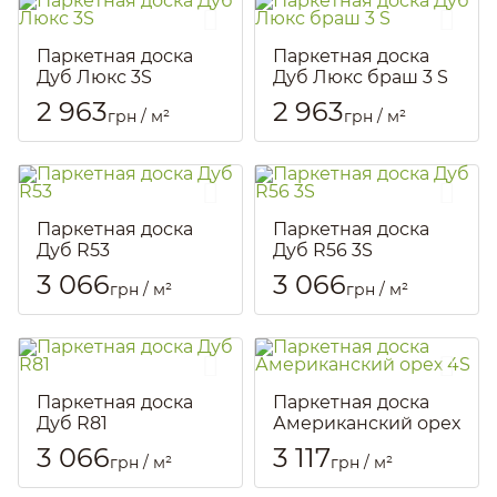
Паркетная доска
Паркетная доска
Дуб Люкс 3S
Дуб Люкс браш 3 S
Артикул::
816
Артикул::
817
2 963
2 963
грн / м²
грн / м²
Паркетная доска
Паркетная доска
Дуб R53
Дуб R56 3S
Артикул::
808
Артикул::
809
3 066
3 066
грн / м²
грн / м²
Паркетная доска
Паркетная доска
Дуб R81
Американский орех
4S
Артикул::
810
3 066
3 117
грн / м²
грн / м²
Артикул::
899