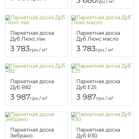
3 680
грн / м²
Артикул::
832
Паркетная доска
Паркетная доска
Дуб Люкс лак
Дуб Люкс масло
Артикул::
819
Артикул::
820
3 783
3 783
грн / м²
грн / м²
Паркетная доска
Паркетная доска
Дуб R82
Дуб Е25
Артикул::
811
Артикул::
814
3 987
3 987
грн / м²
грн / м²
Паркетная доска
Паркетная доска
Зебрано
Дуб R30