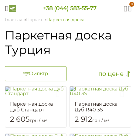
0
+38 (044) 583-55-77
Главная
Паркет
Паркетная доска
Паркетная доска
Турция
по цене
Фильтр
Паркетная доска
Паркетная доска
Дуб Стандарт
Дуб R40 3S
Артикул::
822
Артикул::
805
2 605
2 912
грн / м²
грн / м²