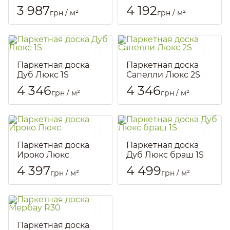
Артикул::
824
Артикул::
802
3 987
4 192
грн / м²
грн / м²
Паркетная доска
Паркетная доска
Дуб Люкс 1S
Сапелли Люкс 2S
Артикул::
815
Артикул::
835
4 346
4 346
грн / м²
грн / м²
Паркетная доска
Паркетная доска
Ироко Люкс
Дуб Люкс браш 1S
Артикул::
826
Артикул::
818
4 397
4 499
грн / м²
грн / м²
Паркетная доска