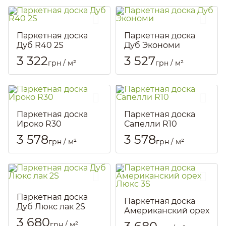
Паркетная доска
Паркетная доска
Дуб R40 2S
Дуб Экономи
Артикул::
804
Артикул::
2335
3 322
3 527
грн / м²
грн / м²
Паркетная доска
Паркетная доска
Ироко R30
Сапелли R10
Артикул::
825
Артикул::
834
3 578
3 578
грн / м²
грн / м²
Паркетная доска
Паркетная доска
Дуб Люкс лак 2S
Американский орех
Артикул::
798
3 680
Люкс 3S
грн / м²