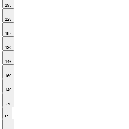
195
128
187
130
146
160
140
270
65