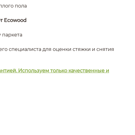
еплого пола
от Ecowood
у паркета
его специалиста для оценки стяжки и снятия
рантией. Используем только качественные и