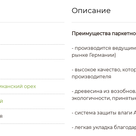
Описание
Преимущества паркетной
- производится ведущим
рынке Германии)
- высокое качество, кот
производителя
канский орех
- древесина из возобнов
экологичности, приняты
й
- система защиты влаги 
я
- легкая укладка благод