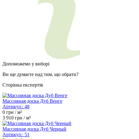
Допоможемо у виборі
Ви ще думаєте над тим, що обрати?
Сторінка експертів
Массивная доска Дуб Венге
Артикул::
48
0
грн / м²
3 910
грн / м²
Массивная доска Дуб Черный
Артикул::
51