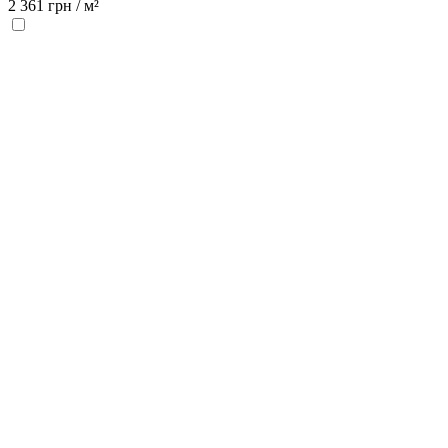
2 361
грн /
м²