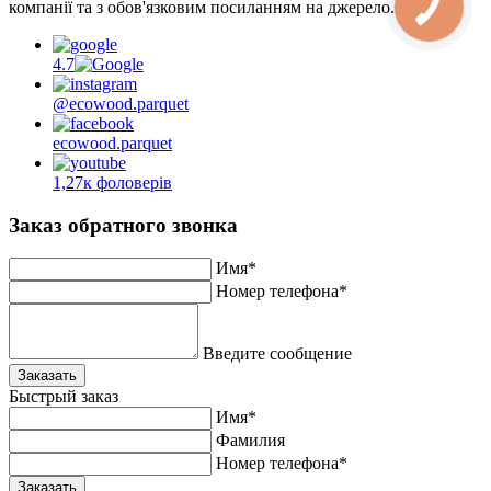
компанії та з обов'язковим посиланням на джерело.
4.7
@ecowood.parquet
ecowood.parquet
1,27к фоловерів
Заказ обратного звонка
Имя*
Номер телефона*
Введите сообщение
Заказать
Быстрый заказ
Имя*
Фамилия
Номер телефона*