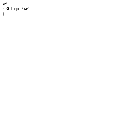
м²
2 361
грн /
м²