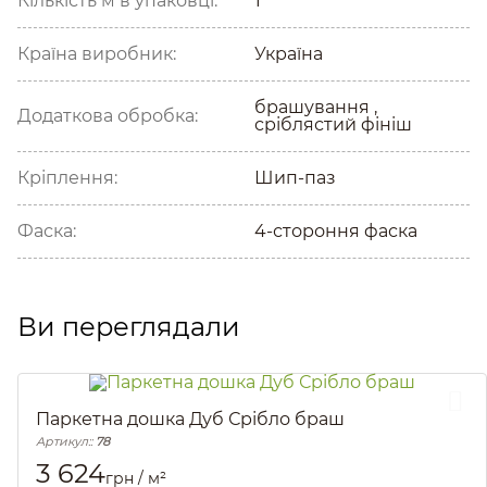
Кількість м в упаковці:
1
Країна виробник:
Україна
брашування ,
Додаткова обробка:
сріблястий фініш
Кріплення:
Шип-паз
Фаска:
4-стороння фаска
Ви переглядали
Паркетна дошка Дуб Срібло браш
Артикул::
78
3 624
грн / м²