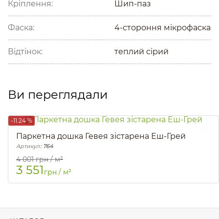
Кріплення:
Шип-паз
Фаска:
4-стороння мікрофаска
Відтінок:
теплий сірий
Ви переглядали
-11.24 %
Паркетна дошка Гевея зістарена Еш-Грей
Артикул::
764
4 001
грн / м²
3 551
грн / м²