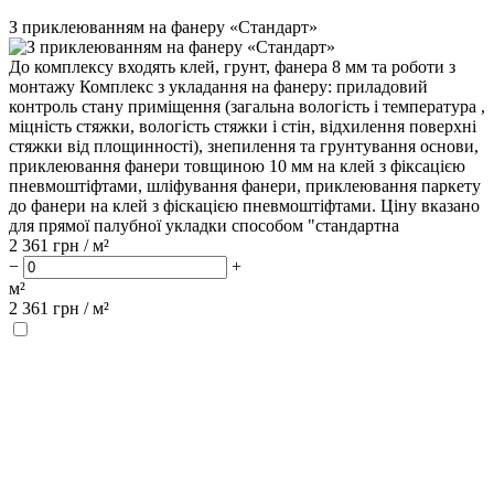
З приклеюванням на фанеру «Стандарт»
До комплексу входять клей, грунт, фанера 8 мм та роботи з
монтажу Комплекс з укладання на фанеру: приладовий
контроль стану приміщення (загальна вологість і температура ,
міцність стяжки, вологість стяжки і стін, відхилення поверхні
стяжки від площинності), знепилення та грунтування основи,
приклеювання фанери товщиною 10 мм на клей з фіксацією
пневмоштіфтами, шліфування фанери, приклеювання паркету
до фанери на клей з фіскацією пневмоштіфтами. Ціну вказано
для прямої палубної укладки способом "стандартна
2 361
грн / м²
−
+
м²
2 361
грн /
м²