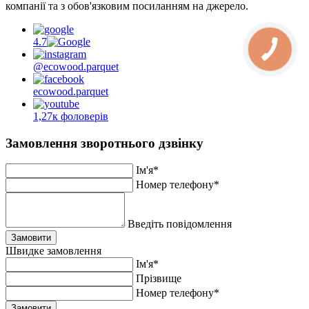
компанії та з обов'язковим посиланням на джерело.
4.7
@ecowood.parquet
ecowood.parquet
1,27к фоловерів
Замовлення зворотнього дзвінку
Ім'я*
Номер телефону*
Введіть повідомлення
Замовити
Швидке замовлення
Ім'я*
Прiзвище
Номер телефону*