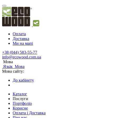
Оплата
Доставка
Ми на мапі
+38 (044) 583-55-77
info@ecowood.com.ua
Мова
Язьік
Мова
Мова сайту:
До кабінету
Каталог
Послуги
Портфоліо
Корисне
Оплата і Доставка
Про нас