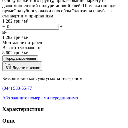
основу паркетного грунту, приклеювання паркету на
двокомпонентний поліуретановий клей. Ціну вказано для
прямої палубної укладки способом "хаотична палуба" зі
стандартним прирізанням
1 282
грн / м²
−
+
м²
1 282
грн /
м²
Монтаж не потрібен
Всього з укладкою:
8 602
грн /
м²
Передзамовлення
Додати в кошик
Безкоштовно консультуємо за телефоном
(044) 583-55-77
Або залиште номер і ми передзвонимо
Характеристики
Опис