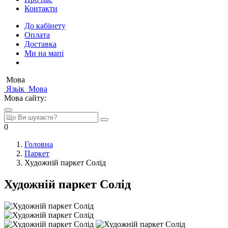
Контакти
До кабінету
Оплата
Доставка
Ми на мапі
Мова
Язьік
Мова
Мова сайту:
0
Головна
Паркет
Художній паркет Солід
Художній паркет Солід