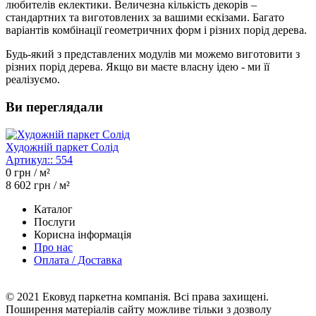
любителів еклектики. Величезна кількість декорів –
стандартних та виготовлених за вашими ескізами. Багато
варіантів комбінації геометричних форм і різних порід дерева.
Будь-який з представлених модулів ми можемо виготовити з
різних порід дерева. Якщо ви маєте власну ідею - ми її
реалізуємо.
Ви переглядали
Художній паркет Солід
Артикул::
554
0
грн / м²
8 602
грн / м²
Каталог
Послуги
Корисна інформація
Про нас
Оплата / Доставка
© 2021 Ековуд паркетна компанія. Всі права захищені.
Поширення матеріалів сайту можливе тільки з дозволу