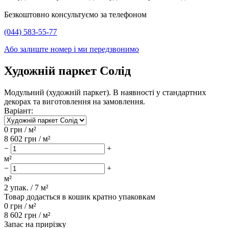
Безкоштовно консультуємо за телефоном
(044) 583-55-77
Або залиште номер і ми передзвонимо
Художній паркет Солід
Модульний (художній паркет). В наявності у стандартних
декорах та виготовлення на замовлення.
Варіант:
0
грн / м²
8 602
грн / м²
−
+
м²
−
+
м²
2
упак. /
7
м²
Товар додається в кошик кратно упаковкам
0
грн /
м²
8 602
грн /
м²
Запас на прирізку