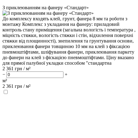
З приклеюванням на фанеру «Стандарт»
До комплексу входять клей, грунт, фанера 8 мм та роботи з
монтажу Комплекс з укладання на фанеру: приладовий
контроль стану приміщення (загальна вологість і температура ,
міцність стяжки, вологість стяжки і стін, відхилення поверхні
стяжки від площинності), знепилення та грунтування основи,
приклеювання фанери товщиною 10 мм на клей з фіксацією
пневмоштіфтами, шліфування фанери, приклеювання паркету
до фанери на клей з фіскацією пневмоштіфтами. Ціну вказано
для прямої палубної укладки способом "стандартна
2 361
грн / м²
−
+
м²
2 361
грн /
м²