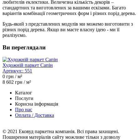
любителів еклектики. Величезна кількість декорів –
стандартних та виготовлених за вашими ескізами. Багато
варіантів комбінації геометричних форм і різних порід дерева.
Будь-який з представлених модулів ми можемо виготовити з
різних порід дерева. Якщо ви маєте власну ідею - ми її
реалізуємо.
Ви переглядали
Художній паркет Сапін
Артикул::
551
0
грн / м²
8 602
грн / м²
Каталог
Послуги
Корисна інформація
Про нас
Оплата / Доставка
© 2021 Ековуд паркетна компанія. Всі права захищені.
Поширення матеріалів сайту можливе тільки з дозволу