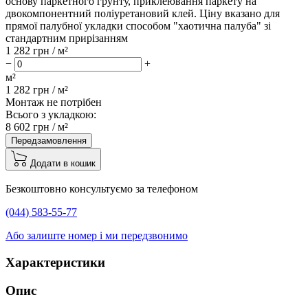
основу паркетного грунту, приклеювання паркету на
двокомпонентний поліуретановий клей. Ціну вказано для
прямої палубної укладки способом "хаотична палуба" зі
стандартним прирізанням
1 282
грн / м²
−
+
м²
1 282
грн /
м²
Монтаж не потрібен
Всього з укладкою:
8 602
грн /
м²
Передзамовлення
Додати в кошик
Безкоштовно консультуємо за телефоном
(044) 583-55-77
Або залиште номер і ми передзвонимо
Характеристики
Опис