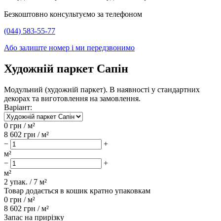
Безкоштовно консультуємо за телефоном
(044) 583-55-77
Або залиште номер і ми передзвонимо
Художній паркет Сапін
Модульний (художній паркет). В наявності у стандартних
декорах та виготовлення на замовлення.
Варіант:
0
грн / м²
8 602
грн / м²
−
+
м²
−
+
м²
2
упак. /
7
м²
Товар додається в кошик кратно упаковкам
0
грн /
м²
8 602
грн /
м²
Запас на прирізку