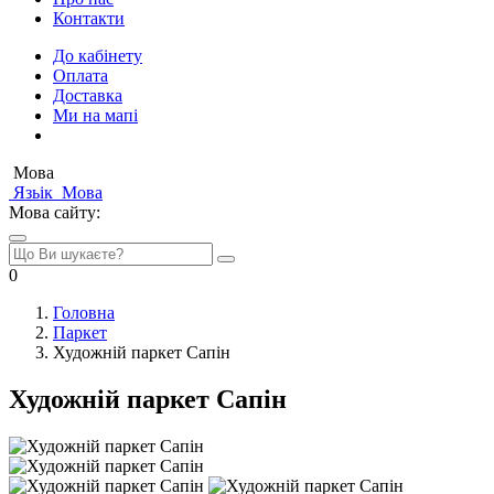
Контакти
До кабінету
Оплата
Доставка
Ми на мапі
Мова
Язьік
Мова
Мова сайту:
0
Головна
Паркет
Художній паркет Сапін
Художній паркет Сапін