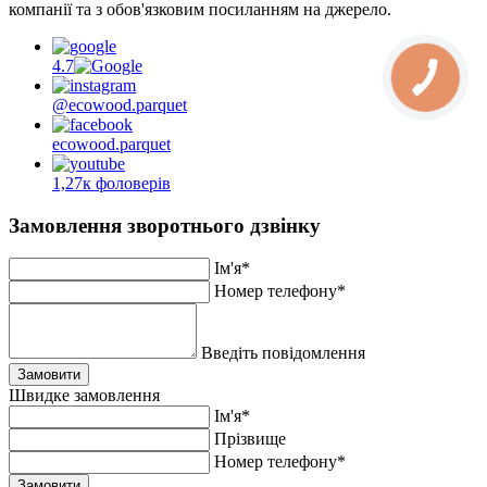
компанії та з обов'язковим посиланням на джерело.
4.7
@ecowood.parquet
ecowood.parquet
1,27к фоловерів
Замовлення зворотнього дзвінку
Ім'я*
Номер телефону*
Введіть повідомлення
Замовити
Швидке замовлення
Ім'я*
Прiзвище
Номер телефону*