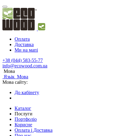
Оплата
Доставка
Ми на мапі
+38 (044) 583-55-77
info@ecowood.com.ua
Мова
Язьік
Мова
Мова сайту:
До кабінету
Каталог
Послуги
Портфоліо
Корисне
Оплата і Доставка
Про нас