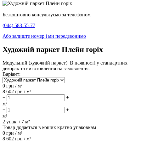
Безкоштовно консультуємо за телефоном
(044) 583-55-77
Або залиште номер і ми передзвонимо
Художній паркет Плейн горіх
Модульний (художній паркет). В наявності у стандартних
декорах та виготовлення на замовлення.
Варіант:
0
грн / м²
8 602
грн / м²
−
+
м²
−
+
м²
2
упак. /
7
м²
Товар додається в кошик кратно упаковкам
0
грн /
м²
8 602
грн /
м²