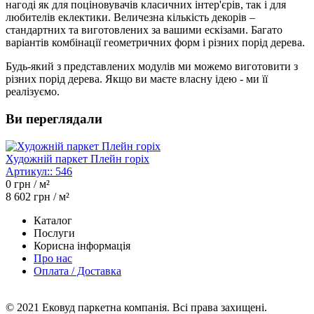
нагоді як для поціновувачів класичних інтер'єрів, так і для
любителів еклектики. Величезна кількість декорів –
стандартних та виготовлених за вашими ескізами. Багато
варіантів комбінації геометричних форм і різних порід дерева.
Будь-який з представлених модулів ми можемо виготовити з
різних порід дерева. Якщо ви маєте власну ідею - ми її
реалізуємо.
Ви переглядали
Художній паркет Плейн горіх
Артикул::
546
0
грн / м²
8 602
грн / м²
Каталог
Послуги
Корисна інформація
Про нас
Оплата / Доставка
© 2021 Ековуд паркетна компанія. Всі права захищені.