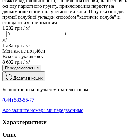
стяжки від площинності), знепилення основи, нанесення на
основу паркетного грунту, приклеювання паркету на
двокомпонентний поліуретановий клей. Ціну вказано для
прямої палубної укладки способом "хаотична палуба" зі
стандартним прирізанням
1 282
грн / м²
−
+
м²
1 282
грн /
м²
Монтаж не потрібен
Всього з укладкою:
8 602
грн /
м²
Передзамовлення
Додати в кошик
Безкоштовно консультуємо за телефоном
(044) 583-55-77
Або залиште номер і ми передзвонимо
Характеристики
Опис