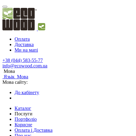
Оплата
Доставка
Ми на мапі
+38 (044) 583-55-77
info@ecowood.com.ua
Мова
Язьік
Мова
Мова сайту:
До кабінету
Каталог
Послуги
Портфоліо
Корисне
Оплата і Доставка
Про нас