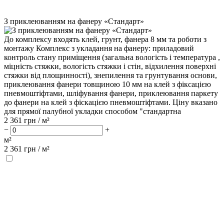
З приклеюванням на фанеру «Стандарт»
До комплексу входять клей, грунт, фанера 8 мм та роботи з
монтажу Комплекс з укладання на фанеру: приладовий
контроль стану приміщення (загальна вологість і температура ,
міцність стяжки, вологість стяжки і стін, відхилення поверхні
стяжки від площинності), знепилення та грунтування основи,
приклеювання фанери товщиною 10 мм на клей з фіксацією
пневмоштіфтами, шліфування фанери, приклеювання паркету
до фанери на клей з фіскацією пневмоштіфтами. Ціну вказано
для прямої палубної укладки способом "стандартна
2 361
грн / м²
−
+
м²
2 361
грн /
м²