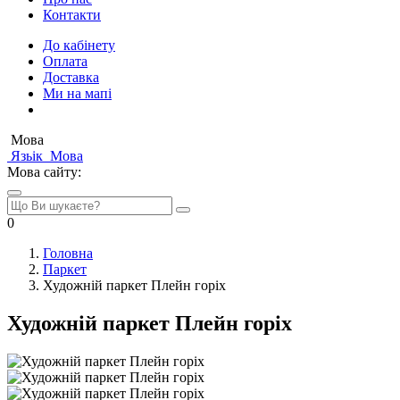
Контакти
До кабінету
Оплата
Доставка
Ми на мапі
Мова
Язьік
Мова
Мова сайту:
0
Головна
Паркет
Художній паркет Плейн горіх
Художній паркет Плейн горіх