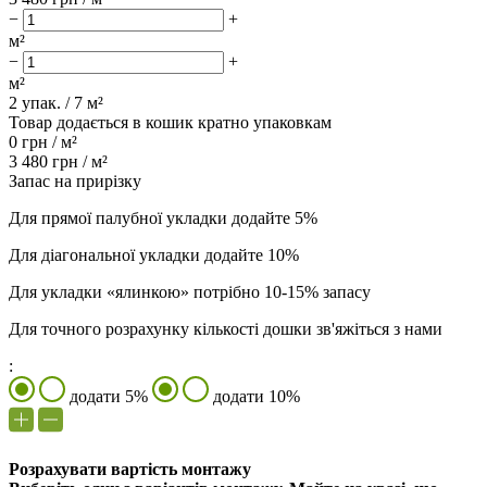
−
+
м²
−
+
м²
2
упак. /
7
м²
Товар додається в кошик кратно упаковкам
0
грн /
м²
3 480
грн /
м²
Запас на прирізку
Для прямої палубної укладки додайте 5%
Для діагональної укладки додайте 10%
Для укладки «ялинкою» потрібно 10-15% запасу
Для точного розрахунку кількості дошки зв'яжіться з нами
:
додати 5%
додати 10%
Розрахувати вартість монтажу