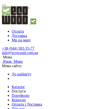
Оплата
Доставка
Ми на мапі
+38 (044) 583-55-77
info@ecowood.com.ua
Мова
Язьік
Мова
Мова сайту:
До кабінету
Каталог
Послуги
Портфоліо
Корисне
Оплата і Доставка
Про нас