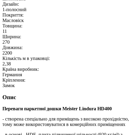
Дизайн:
1-полосний
Покриття:
Масловіск
Товщина:
11
Ширина:
270
Довжина:
2200
Кількість м в упаковці:
2,38
Країна виробник:
Германия
Кріплення:
Замок
Опис
Переваги паркетної дошки Meister Lindura HD400
- створена спеціально для приміщень з високою прохідністю,
тому може використовуватися в комерційних приміщеннях
- в основі - HDF -плита підвищеної щільності (920 кг/м³) з