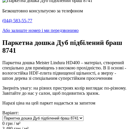
Безкоштовно консультуємо за телефоном
(044) 583-55-77
Або залиште номер і ми передзвонимо
Паркетна дошка Дуб підбілений браш
8741
Паркетна дошка Meister Lindura HD400 – матеріал, створений
спеціально для приміщень з високою прохідністю. В її основі -
вологостійка HDF-плита підвищеної щільності, а зверху -
шпон дерева зі спеціальним суперстійким просоченням
Зверніть увагу: на різних пристроях колір виглядає по-різному.
Завітайте до нас у салон, щоб подивитись зразок.
Наразі ціна на цей паркет надається за запитом
Варіант:
0
грн / м²
3 480
грн / м²