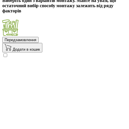
Виберіть один з варіантів монтажу. Майте на увазі, що
остаточний вибір способу монтажу залежить від ряду
факторів
Передзамовлення
Додати в кошик