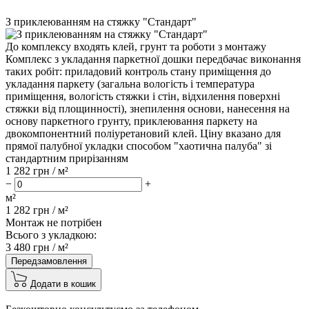
З приклеюванням на стяжку "Стандарт"
До комплексу входять клей, грунт та роботи з монтажу
Комплекс з укладання паркетної дошки передбачає виконання
таких робіт: приладовий контроль стану приміщення до
укладання паркету (загальна вологість і температура
приміщення, вологість стяжки і стін, відхилення поверхні
стяжки від площинності), знепилення основи, нанесення на
основу паркетного грунту, приклеювання паркету на
двокомпонентний поліуретановий клей. Ціну вказано для
прямої палубної укладки способом "хаотична палуба" зі
стандартним прирізанням
1 282
грн / м²
−
+
м²
1 282
грн /
м²
Монтаж не потрібен
Всього з укладкою:
3 480
грн /
м²
Передзамовлення
Додати в кошик