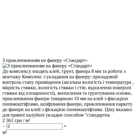
З приклеюванням на фанеру «Стандарт»
До комплексу входять клей, грунт, фанера 8 мм та роботи з
монтажу Комплекс з укладання на фанеру: приладовий
контроль стану приміщення (загальна вологість і температура ,
міцність стяжки, вологість стяжки і стін, відхилення поверхні
стяжки від площинності), знепилення та грунтування основи,
приклеювання фанери товщиною 10 мм на клей з фіксацією
пневмоштіфтами, шліфування фанери, приклеювання паркету
до фанери на клей з фіскацією пневмоштіфтами. Ціну вказано
для прямої палубної укладки способом "стандартна
2 361
грн / м²
−
+
м²