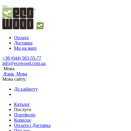
Оплата
Доставка
Ми на мапі
+38 (044) 583-55-77
info@ecowood.com.ua
Мова
Язьік
Мова
Мова сайту:
До кабінету
Каталог
Послуги
Портфоліо
Корисне
Оплата і Доставка
Про нас