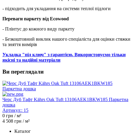
- підходить для укладання на системи теплої підлоги
Переваги паркету від Ecowood
- Плінтус до кожного виду паркету
- Безкоштовний виклик нашого спеціаліста для оцінки стяжки
та зняття вимірів
Укладка "під ключ" з гарантією. Використовуємо тільки
якісні та надійні матеріали
Ви переглядали
Черс Дуб Тафт Kährs Oak Tuft 13106AEK1BKW185 Паркетна
дошка
Артикул::
15
0
грн / м²
4 508
грн / м²
Каталог