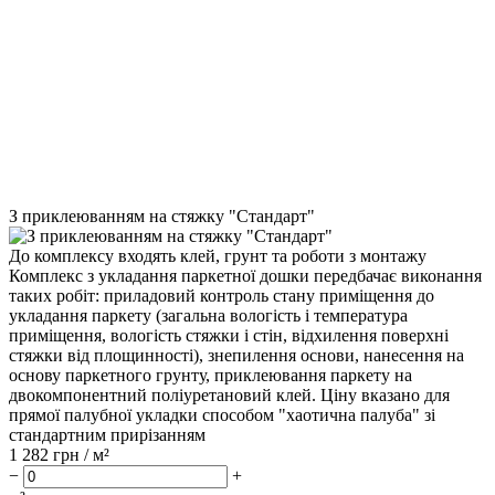
З приклеюванням на стяжку "Стандарт"
До комплексу входять клей, грунт та роботи з монтажу
Комплекс з укладання паркетної дошки передбачає виконання
таких робіт: приладовий контроль стану приміщення до
укладання паркету (загальна вологість і температура
приміщення, вологість стяжки і стін, відхилення поверхні
стяжки від площинності), знепилення основи, нанесення на
основу паркетного грунту, приклеювання паркету на
двокомпонентний поліуретановий клей. Ціну вказано для
прямої палубної укладки способом "хаотична палуба" зі
стандартним прирізанням
1 282
грн / м²
−
+