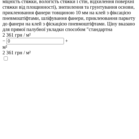
міцність стяжки, вологість стяжки і стін, відхилення поверхні
стяжки від площинності), знепилення та грунтування основи,
приклеювання фанери товщиною 10 мм на клей з фіксацією
пневмоштіфтами, шліфування фанери, приклеювання паркету
до фанери на клей з фіскацією пневмоштіфтами. Ціну вказано
для прямої палубної укладки способом "стандартна
2 361
грн / м²
−
+
м²
2 361
грн /
м²