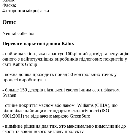
Фаска:
4-стороння мікрофаска
Опис
Neutral collection
Переваги паркетної дошки Kährs
- найвища якість, яка гарантує 160-річний досвід та репутацію
одного з найпотужніших виробників підлогових покриттів у
світі Kährs Group
- кожна дошка проходить понад 50 контрольних точок у
процесі виробництва
- більше 150 декорів відзначені екологічним сертифікатом
Svanen
- стійке покриття маслом або лаком -Williams (США), що
відповідає найвищим стандартам екологічності (ISO
9001:2001) та відзначене маркою GreenSure
- відмінне рішення для тих, хто максимально вимогливий до
якості та зовнішнього вигляду продукту