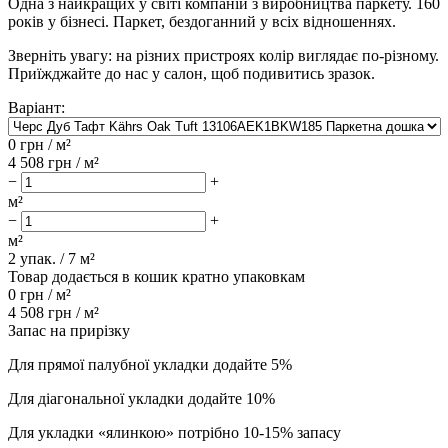
Одна з найкращих у світі компаній з виробництва паркету. 160
років у бізнесі. Паркет, бездоганний у всіх відношеннях.
Зверніть увагу: на різних пристроях колір виглядає по-різному.
Приїжджайте до нас у салон, щоб подивитись зразок.
Варіант:
0
грн / м²
4 508
грн / м²
−
+
м²
−
+
м²
2
упак. /
7
м²
Товар додається в кошик кратно упаковкам
0
грн /
м²
4 508
грн /
м²
Запас на прирізку
Для прямої палубної укладки додайте 5%
Для діагональної укладки додайте 10%
Для укладки «ялинкою» потрібно 10-15% запасу