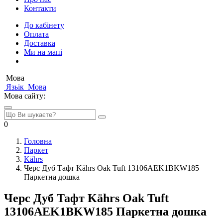
Контакти
До кабінету
Оплата
Доставка
Ми на мапі
Мова
Язьік
Мова
Мова сайту:
0
Головна
Паркет
Kährs
Черс Дуб Тафт Kährs Oak Tuft 13106AEK1BKW185
Паркетна дошка
Черс Дуб Тафт Kährs Oak Tuft
13106AEK1BKW185 Паркетна дошка