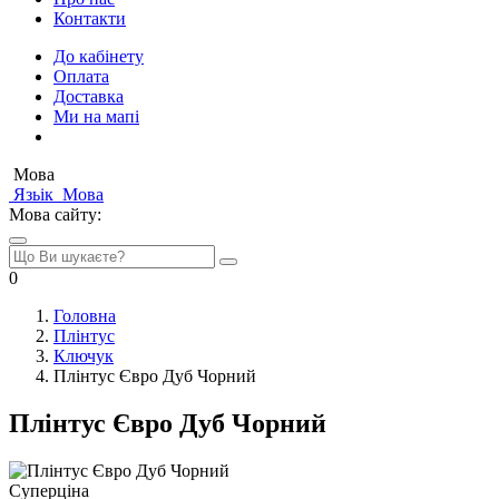
Контакти
До кабінету
Оплата
Доставка
Ми на мапі
Мова
Язьік
Мова
Мова сайту:
0
Головна
Плінтус
Ключук
Плінтус Євро Дуб Чорний
Плінтус Євро Дуб Чорний
Суперціна