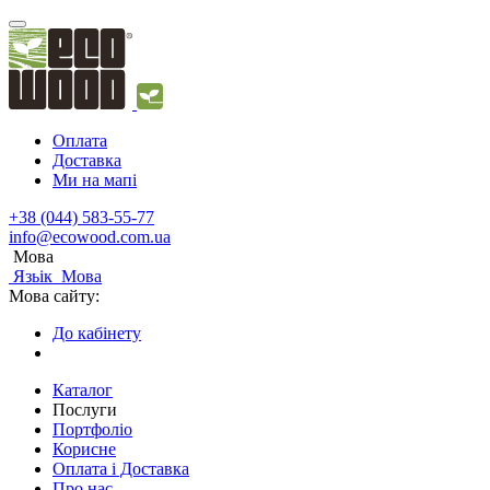
Оплата
Доставка
Ми на мапі
+38 (044) 583-55-77
info@ecowood.com.ua
Мова
Язьік
Мова
Мова сайту:
До кабінету
Каталог
Послуги
Портфоліо
Корисне
Оплата і Доставка
Про нас