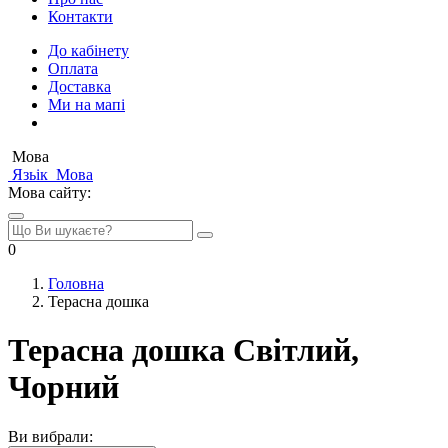
Контакти
До кабінету
Оплата
Доставка
Ми на мапі
Мова
Язьік
Мова
Мова сайту:
0
Головна
Терасна дошка
Терасна дошка Світлий,
Чорний
Ви вибрали: