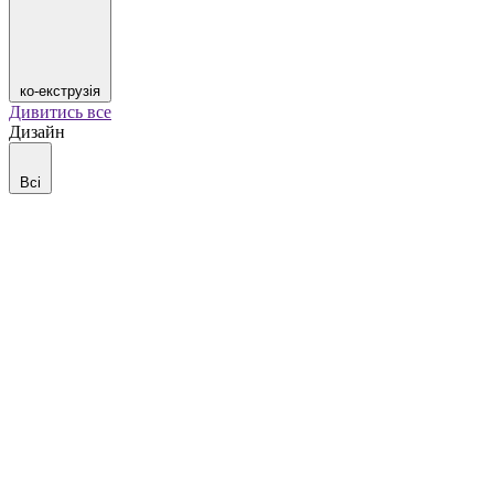
ко-екструзія
Дивитись все
Дизайн
Всі