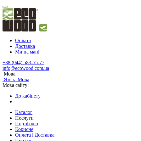
Оплата
Доставка
Ми на мапі
+38 (044) 583-55-77
info@ecowood.com.ua
Мова
Язьік
Мова
Мова сайту:
До кабінету
Каталог
Послуги
Портфоліо
Корисне
Оплата і Доставка
Про нас