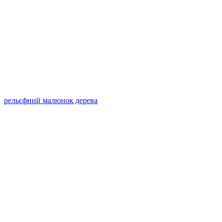
рельєфний малюнок дерева