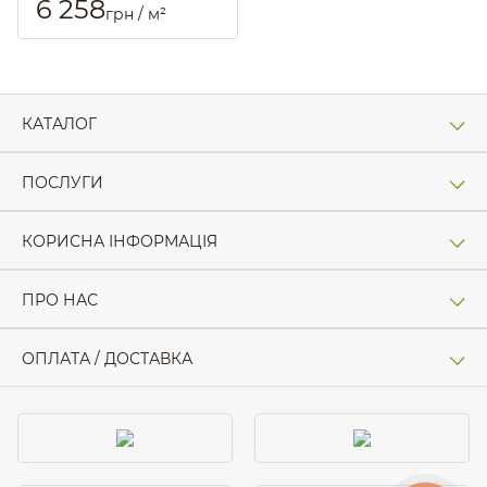
6 258
грн / м²
Артикул::
3016
КАТАЛОГ
ПОСЛУГИ
КОРИСНА ІНФОРМАЦІЯ
ПРО НАС
ОПЛАТА / ДОСТАВКА