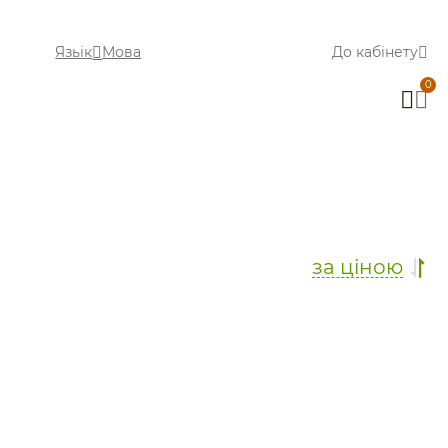
Язьік
Мова
До кабінету
0
за ціною