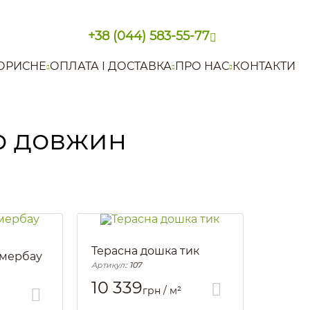
+38 (044) 583-55-77
ОРИСНЕ
ОПЛАТА І ДОСТАВКА
ПРО НАС
КОНТАКТИ
р довжин
Терасна дошка тик
 мербау
Артикул::
107
10 339
грн / м²