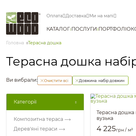
Оплата
Доставка
Ми на мапі
КАТАЛОГ
ПОСЛУГИ
ПОРТФОЛІО
К
Головна
Терасна дошка
Терасна дошка набі
Ви вибрали:
Очистити всі
Довжина:
набір довжин
Категорії
Терасна дошка
вузька
Композитна тераса
Артикул::
1436
4 225
Дерев'яні тераси
грн / м²