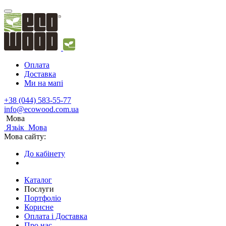
Оплата
Доставка
Ми на мапі
+38 (044) 583-55-77
info@ecowood.com.ua
Мова
Язьік
Мова
Мова сайту:
До кабінету
Каталог
Послуги
Портфоліо
Корисне
Оплата і Доставка
Про нас