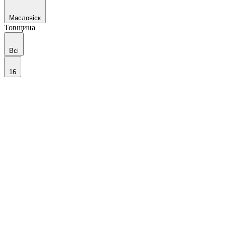
Масловіск
Товщина
Всі
16