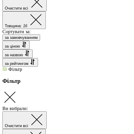
Очистити всі
Товщина:
16
Сортувати за:
за замовчуванням
за ціною
за назвою
за рейтингом
Фільтр
Фільтр
Ви вибрали:
Очистити всі