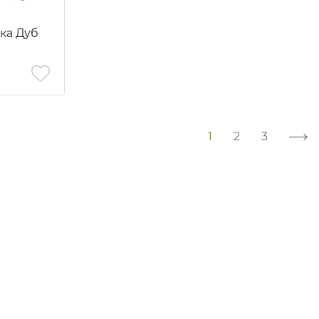
ка Дуб
1
2
3