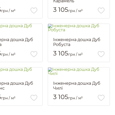
Карамель
1271
Артикул::
1272
5
3 105
грн / м²
грн / м²
ерна дошка Дуб
Інженерна дошка Дуб
а
Робуста
1275
Артикул::
1276
5
3 105
грн / м²
грн / м²
ерна дошка Дуб
Інженерна дошка Дуб
нс
Чилі
1279
Артикул::
1280
5
3 105
грн / м²
грн / м²