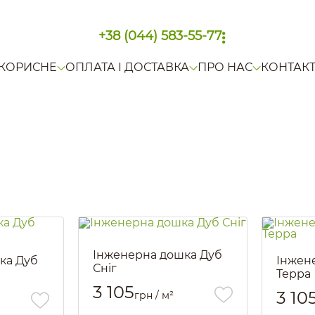
+38 (044) 583-55-77
КОРИСНЕ
ОПЛАТА І ДОСТАВКА
ПРО НАС
КОНТАК
Інженерна дошка Дуб
ка Дуб
Інжен
Сніг
Терра
Артикул::
580
3 105
Артикул::
3 10
грн / м²