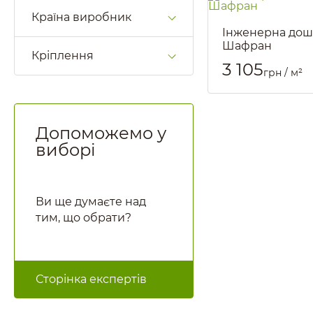
Країна виробник
Інженерна дош
Шафран
Кріплення
Артикул::
1281
3 105
грн / м²
Допоможемо у
виборі
Ви ще думаєте над
тим, що обрати?
Сторінка експертів