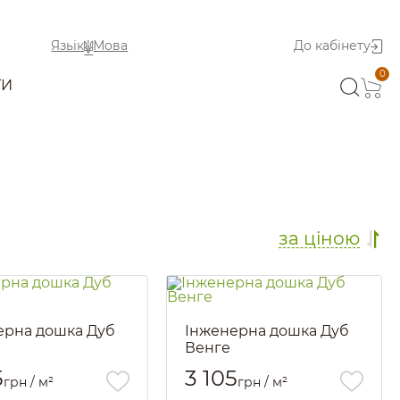
Язьік
Мова
До кабінету
0
ТИ
за ціною
ерна дошка Дуб
Інженерна дошка Дуб
Венге
581
Артикул::
584
5
3 105
грн / м²
грн / м²