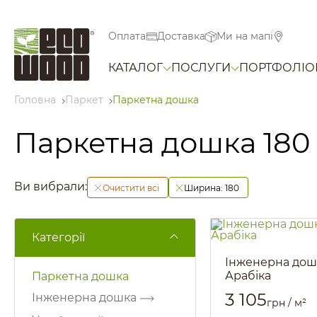
Оплата
Доставка
Ми на мапі
КАТАЛОГ
ПОСЛУГИ
ПОРТФОЛІО
Головна
Паркет
Паркетна дошка
Паркетна дошка 180
Ви вибрали:
Очистити всі
Ширина:
180
Категорії
Інженерна дош
Арабіка
Паркетна дошка
Артикул::
1267
3 105
Інженерна дошка
грн / м²