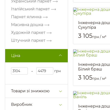
Український паркет
Італійський паркет
Паркет ялинка
Інженерна дош
Масивна дошка
Сукупіра
Художній паркет
Артикул::
585
3 105
грн / м²
Штучний паркет
Ціна
Інженерна дош
Білий браш
-
грн
Артикул::
590
3 105
грн / м²
Товари зі знижкою
Виробник
Інженерна дош