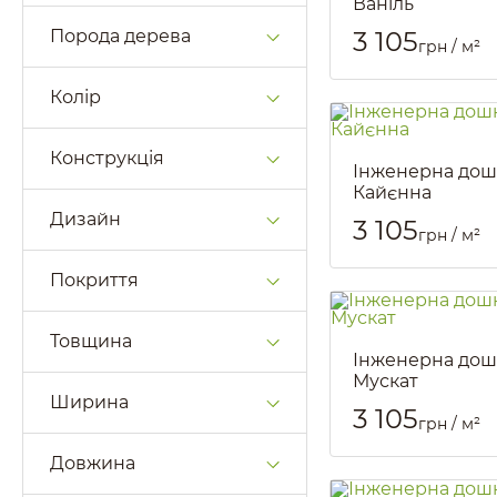
Ваніль
Артикул::
1269
Порода дерева
3 105
грн / м²
Колір
Конструкція
Інженерна дош
Кайєнна
Артикул::
1273
Дизайн
3 105
грн / м²
Покриття
Товщина
Інженерна дош
Мускат
Ширина
Артикул::
1277
3 105
грн / м²
Довжина