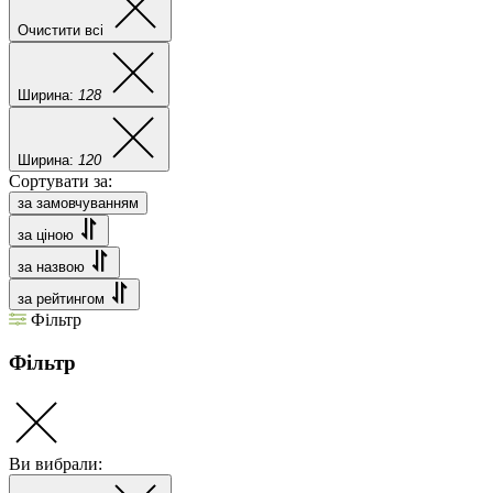
Очистити всі
Ширина:
128
Ширина:
120
Сортувати за:
за замовчуванням
за ціною
за назвою
за рейтингом
Фільтр
Фільтр
Ви вибрали: