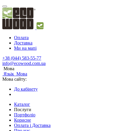
Оплата
Доставка
Ми на мапі
+38 (044) 583-55-77
info@ecowood.com.ua
Мова
Язьік
Мова
Мова сайту:
До кабінету
Каталог
Послуги
Портфоліо
Корисне
Оплата і Доставка
Про нас