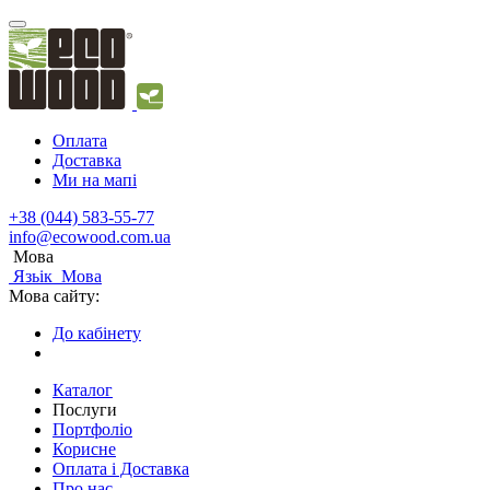
Оплата
Доставка
Ми на мапі
+38 (044) 583-55-77
info@ecowood.com.ua
Мова
Язьік
Мова
Мова сайту:
До кабінету
Каталог
Послуги
Портфоліо
Корисне
Оплата і Доставка
Про нас