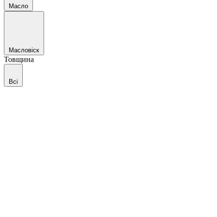
Масло
Масловіск
Товщина
Всі