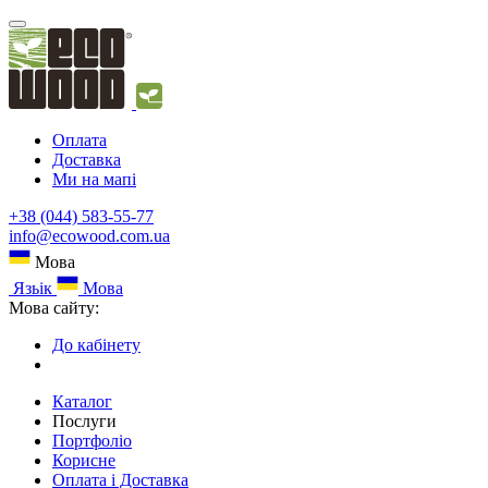
Оплата
Доставка
Ми на мапі
+38 (044) 583-55-77
info@ecowood.com.ua
Мова
Язьік
Мова
Мова сайту:
До кабінету
Каталог
Послуги
Портфоліо
Корисне
Оплата і Доставка