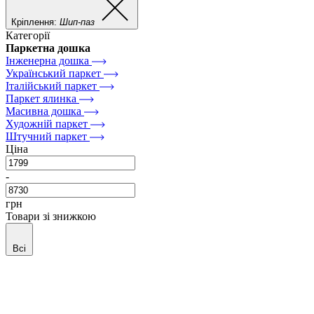
Кріплення:
Шип-паз
Категорії
Паркетна дошка
Інженерна дошка
Український паркет
Італійський паркет
Паркет ялинка
Масивна дошка
Художній паркет
Штучний паркет
Ціна
-
грн
Товари зі знижкою
Всі