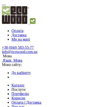
Оплата
Доставка
Ми на мапі
+38 (044) 583-55-77
info@ecowood.com.ua
Мова
Язьік
Мова
Мова сайту:
До кабінету
Каталог
Послуги
Портфоліо
Корисне
Оплата і Доставка
Про нас