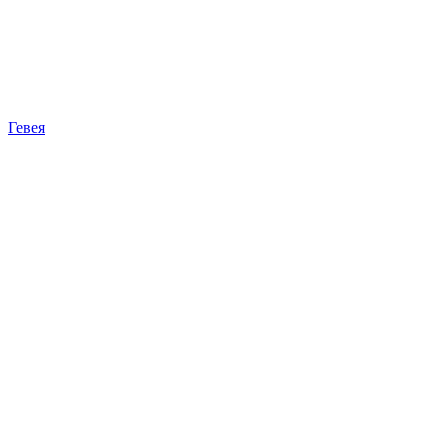
Гевея