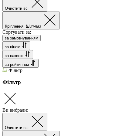
Очистити всі
Кріплення:
Шип-паз
Сортувати за:
за замовчуванням
за ціною
за назвою
за рейтингом
Фільтр
Фільтр
Ви вибрали:
Очистити всі