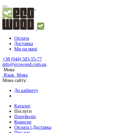
Оплата
Доставка
Ми на мапі
+38 (044) 583-55-77
info@ecowood.com.ua
Мова
Язьік
Мова
Мова сайту:
До кабінету
Каталог
Послуги
Портфоліо
Корисне
Оплата і Доставка
Про нас