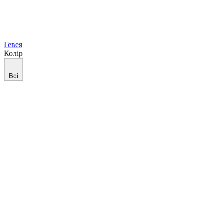
Гевея
Колір
Всі