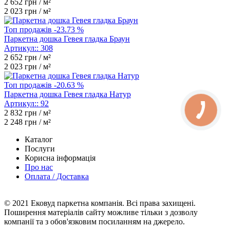
2 652
грн / м²
2 023
грн / м²
Топ продажів
-23.73 %
Паркетна дошка Гевея гладка Браун
Артикул::
308
2 652
грн / м²
2 023
грн / м²
Топ продажів
-20.63 %
Паркетна дошка Гевея гладка Натур
Артикул::
92
2 832
грн / м²
2 248
грн / м²
Каталог
Послуги
Корисна інформація
Про нас
Оплата / Доставка
© 2021 Ековуд паркетна компанія. Всі права захищені.
Поширення матеріалів сайту можливе тільки з дозволу
компанії та з обов'язковим посиланням на джерело.