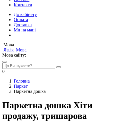
Контакти
До кабінету
Оплата
Доставка
Ми на мапі
Мова
Язьік
Мова
Мова сайту:
0
Головна
Паркет
Паркетна дошка
Паркетна дошка Хіти
продажу, тришарова