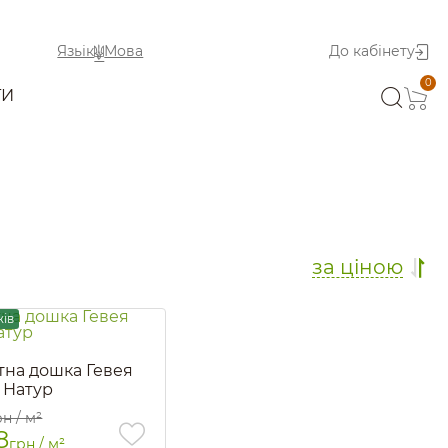
Язьік
Мова
До кабінету
0
ТИ
за ціною
жів
тна дошка Гевея
 Натур
92
рн / м²
8
грн / м²