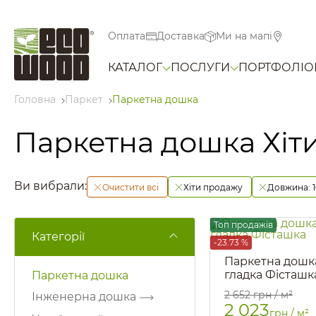
Оплата
Доставка
Ми на мапі
КАТАЛОГ
ПОСЛУГИ
ПОРТФОЛІО
Головна
Паркет
Паркетна дошка
Паркетна дошка Хіти
Ви вибрали:
Очистити всі
Хіти продажу
Довжина:
Топ продажів
Категорії
-23.73 %
Паркетна дошк
гладка Фісташк
Паркетна дошка
Артикул::
307
2 652
грн / м²
Інженерна дошка
2 023
грн / м²