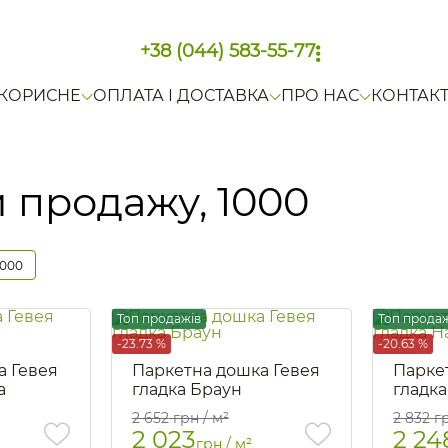
+38 (044) 583-55-77
КОРИСНЕ
ОПЛАТА І ДОСТАВКА
ПРО НАС
КОНТАК
 продажу, 1000
1000
Топ продажів
Топ прода
-23.73 %
-20.63 %
а Гевея
Паркетна дошка Гевея
Парке
а
гладка Браун
гладка
Артикул::
308
Артикул::
2 652
грн / м²
2 832
г
2 023
2 24
грн / м²