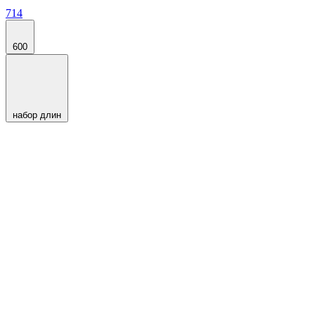
714
600
набор длин