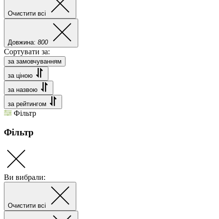
Очистити всі
Довжина:
800
Сортувати за:
за замовчуванням
за ціною
за назвою
за рейтингом
Фільтр
Фільтр
Ви вибрали:
Очистити всі