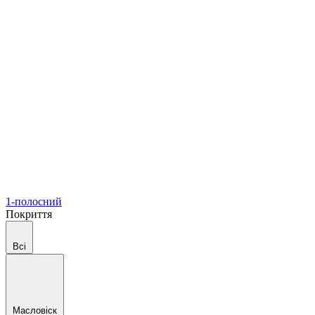
1-полосний
Покриття
Всі
Масловіск