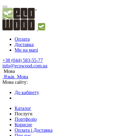
Оплата
Доставка
Ми на мапі
+38 (044) 583-55-77
info@ecowood.com.ua
Мова
Язьік
Мова
Мова сайту:
До кабінету
Каталог
Послуги
Портфоліо
Корисне
Оплата і Доставка
Про нас