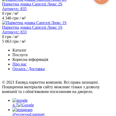
Паркетна дошка Сапеллі Люкс 2S
Артикул::
835
0
грн / м²
4 346
грн / м²
Паркетна дошка Сапеллі Люкс 1S
Артикул::
833
0
грн / м²
5 063
грн / м²
Каталог
Послуги
Корисна інформація
Про нас
Оплата / Доставка
© 2021 Ековуд паркетна компанія. Всі права захищені.
Поширення матеріалів сайту можливе тільки з дозволу
компанії та з обов'язковим посиланням на джерело.
4.7
@ecowood.parquet