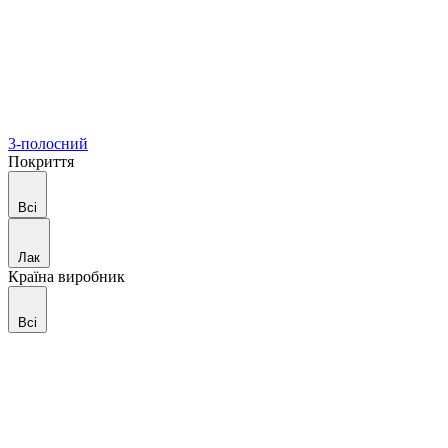
3-полосний
Покриття
Всі
Лак
Країна виробник
Всі