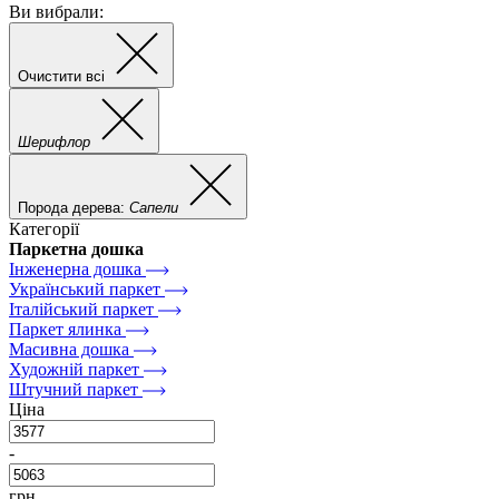
Ви вибрали:
Очистити всі
Шерифлор
Порода дерева:
Сапели
Категорії
Паркетна дошка
Інженерна дошка
Український паркет
Італійський паркет
Паркет ялинка
Масивна дошка
Художній паркет
Штучний паркет
Ціна
-
грн