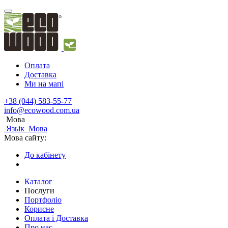
Оплата
Доставка
Ми на мапі
+38 (044) 583-55-77
info@ecowood.com.ua
Мова
Язьік
Мова
Мова сайту:
До кабінету
Каталог
Послуги
Портфоліо
Корисне
Оплата і Доставка
Про нас