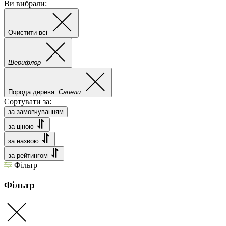
Ви вибрали:
Очистити всі
Шерифлор
Порода дерева:
Сапели
Сортувати за:
за замовчуванням
за ціною
за назвою
за рейтингом
Фільтр
Фільтр