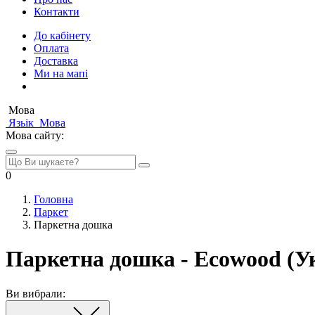
Контакти
До кабінету
Оплата
Доставка
Ми на мапі
Мова
Язьік
Мова
Мова сайту:
0
Головна
Паркет
Паркетна дошка
Паркетна дошка - Ecowood (У
Ви вибрали: