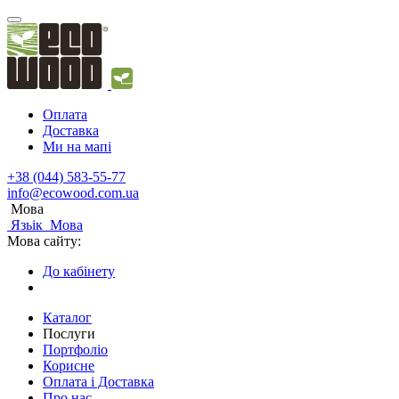
Оплата
Доставка
Ми на мапі
+38 (044) 583-55-77
info@ecowood.com.ua
Мова
Язьік
Мова
Мова сайту:
До кабінету
Каталог
Послуги
Портфоліо
Корисне
Оплата і Доставка
Про нас