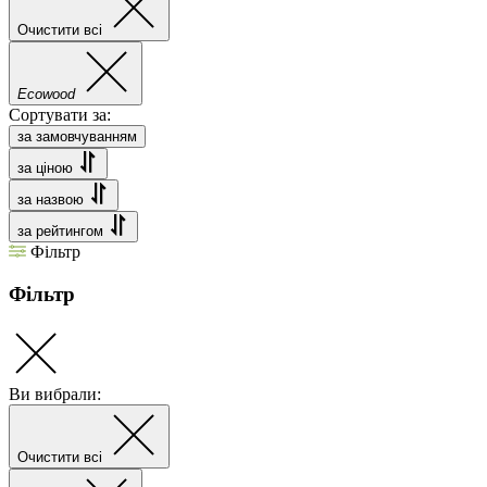
Очистити всі
Ecowood
Сортувати за:
за замовчуванням
за ціною
за назвою
за рейтингом
Фільтр
Фільтр
Ви вибрали:
Очистити всі