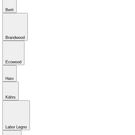
Berti
Brandwood
Ecowood
Haro
Kährs
Labor Legno