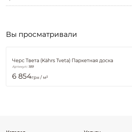
Вы просматривали
Черс Твета (Kährs Tveta) Паркетная доска
Артикул::
189
6 854
грн / м²