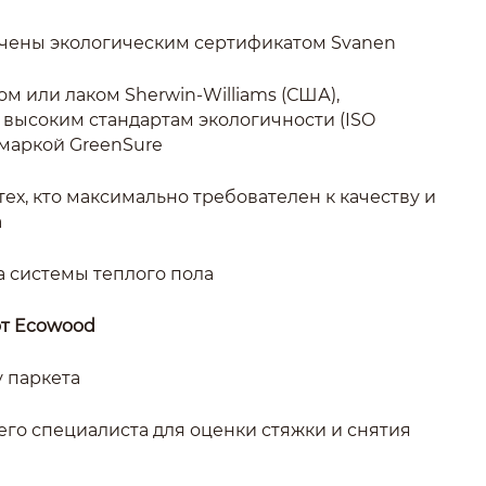
мечены экологическим сертификатом Svanen
ом или лаком Sherwin-Williams (США),
высоким стандартам экологичности (ISO
 маркой GreenSure
тех, кто максимально требователен к качеству и
а
на системы теплого пола
от Ecowood
у паркета
его специалиста для оценки стяжки и снятия