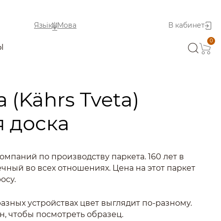
Язьік
Мова
В кабинет
0
Ы
 (Kährs Tveta)
 доска
омпаний по производству паркета. 160 лет в
ечный во всех отношениях. Цена на этот паркет
осу.
азных устройствах цвет выглядит по-разному.
н, чтобы посмотреть образец.