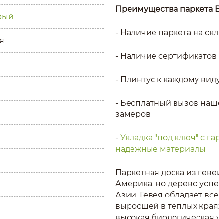
Преимущества паркета
рый
- Наличие паркета на ск
я
- Наличие сертификатов 
- Плинтус к каждому вид
- Бесплатный вызов наш
замеров
-
Укладка "под ключ" с г
надежные материалы
Паркетная доска из геве
Америка, но дерево усп
Азии. Гевея обладает в
выросшей в теплых краях
высокая биологическая у