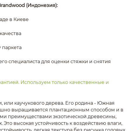
Brandwood
(Индонезия):
ладе в Киеве
качества
у паркета
его специалиста для оценки стяжки и снятия
арантией. Используем только качественные и
и, или каучукового дерева. Его родина - Южная
ешно выращивается плантационным способом и в
семи преимуществами экзотической древесины,
. Это высокая устойчивость к воздействию влаги,
стойчивость, легкая текстура без рисунка годовых