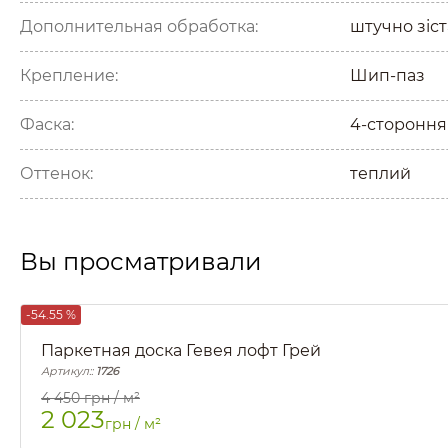
Дополнительная обработка:
штучно зіс
Крепление:
Шип-паз
Фаска:
4-стороння
Оттенок:
теплий
Вы просматривали
-54.55 %
Паркетная доска Гевея лофт Грей
Артикул::
1726
4 450
грн / м²
2 023
грн / м²