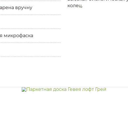
колец.
тарена вручну
я микрофаска