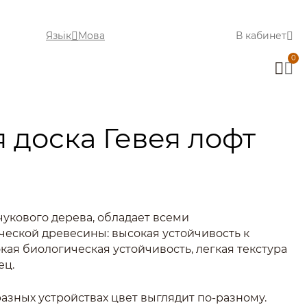
Язьік
Мова
В кабинет
0
 доска Гевея лофт
учукового дерева, обладает всеми
еской древесины: высокая устойчивость к
кая биологическая устойчивость, легкая текстура
ец.
азных устройствах цвет выглядит по-разному.