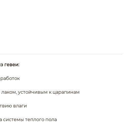
з гевеи:
бработок
 лаком, устойчивым к царапинам
ствию влаги
на системы теплого пола