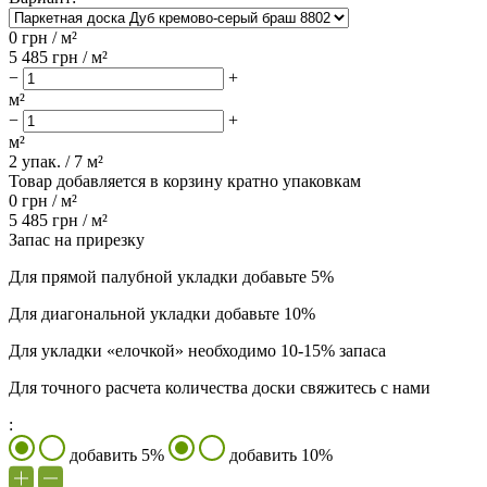
0
грн / м²
5 485
грн / м²
−
+
м²
−
+
м²
2
упак. /
7
м²
Товар добавляется в корзину кратно упаковкам
0
грн /
м²
5 485
грн /
м²
Запас на прирезку
Для прямой палубной укладки добавьте 5%
Для диагональной укладки добавьте 10%
Для укладки «елочкой» необходимо 10-15% запаса
Для точного расчета количества доски свяжитесь с нами
:
добавить 5%
добавить 10%