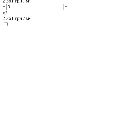
2 361
грн / м²
−
+
м²
2 361
грн /
м²