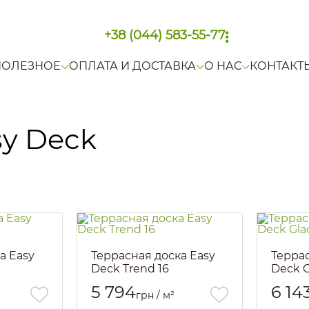
+38 (044) 583-55-77
ПОЛЕЗНОЕ
ОПЛАТА И ДОСТАВКА
О НАС
КОНТАКТ
sy Deck
а Easy
Террасная доска Easy
Террас
Deck Trend 16
Deck G
Артикул::
2799
Артикул::
5 794
6 14
грн / м²