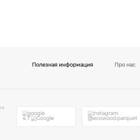
Полезная информация
Про нас
ва
4.7
@ecowood.parquet