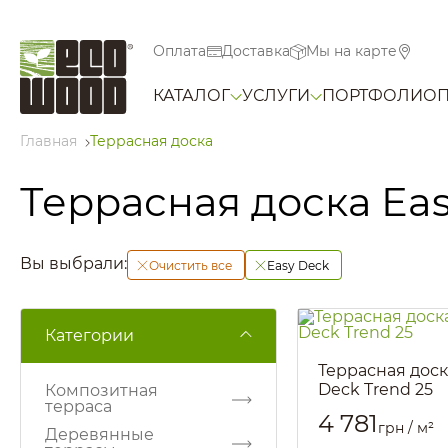
Оплата
Доставка
Мы на карте
КАТАЛОГ
УСЛУГИ
ПОРТФОЛИО
Главная
Террасная доска
Террасная доска Ea
Вы выбрали:
Очистить все
Easy Deck
Категории
Террасная доск
Deck Trend 25
Композитная
терраса
Артикул::
2801
4 781
грн / м²
Деревянные