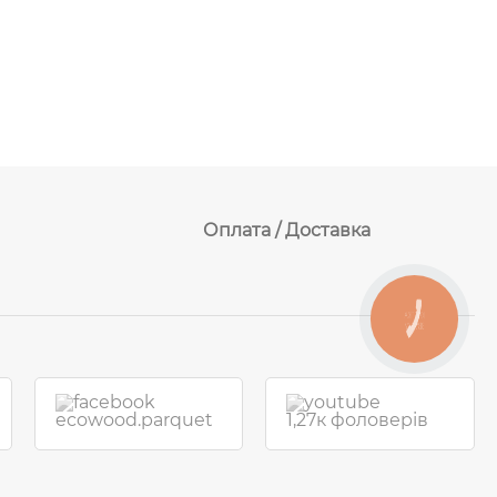
Оплата / Доставка
КНОПКА
ЗВ'ЯЗКУ
ecowood.parquet
1,27к фоловерів