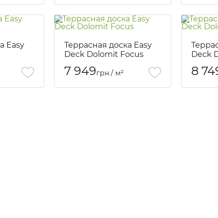
а Easy
Террасная доска Easy
Террас
6
Deck Dolomit Focus
Deck D
Артикул::
2636
Артикул::
7 949
8 74
грн / м²