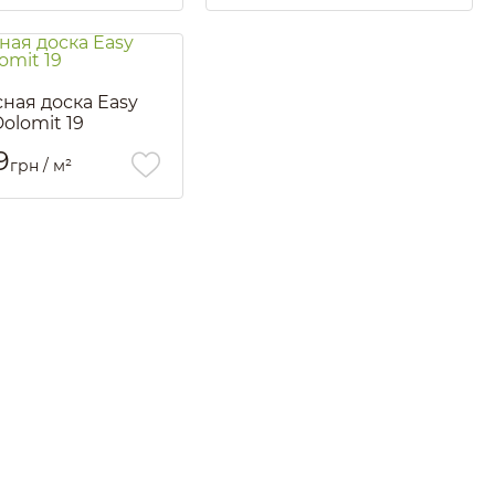
ная доска Easy
olomit 19
2635
9
грн / м²