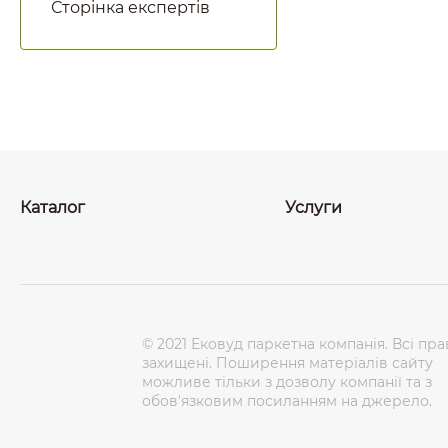
Сторінка експертів
Каталог
Услуги
© 2021 Ековуд паркетна компанія. Всі пра
захищені. Поширення матеріалів сайту
можливе тільки з дозволу компанії та з
обов'язковим посиланням на джерело.