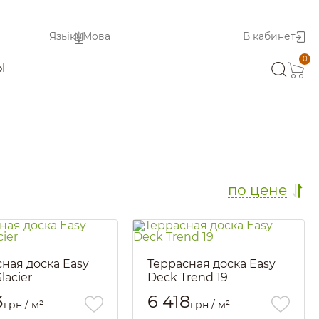
Язьік
Мова
В кабинет
0
Ы
по цене
ная доска Easy
Террасная доска Easy
lacier
Deck Trend 19
2802
Артикул::
2800
3
6 418
грн / м²
грн / м²