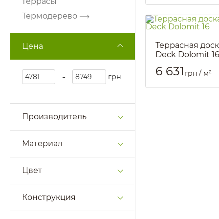
террасы
Термодерево
Террасная доск
Цена
Deck Dolomit 1
Артикул::
2634
6 631
грн / м²
-
грн
Производитель
Материал
Цвет
Конструкция