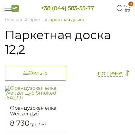
0
+38 (044) 583-55-77
Главная
Паркет
Паркетная доска
Паркетная доска
12,2
по цене
Фильтр
Французская елка
Weitzer Дуб
Smoked (64239)
8 730
грн / м²
Артикул::
2780