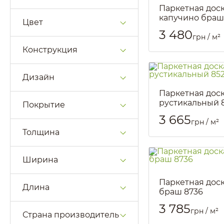
Паркетная дос
капучино браш
Цвет
Артикул::
1917
3 480
грн / м²
Конструкция
Дизайн
Паркетная дос
рустикальный 
Покрытие
Артикул::
2358
3 665
грн / м²
Толщина
Ширина
Паркетная дос
Длина
браш 8736
Артикул::
1914
3 785
грн / м²
Страна производитель