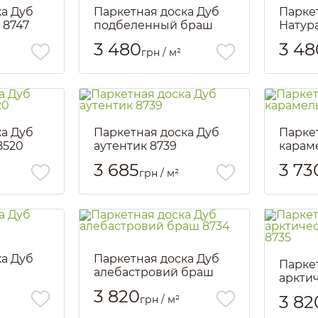
ка Дуб
Паркетная доска Дуб
Парке
 8747
подбеленный браш
Натур
8741
8745
3 480
3 48
грн / м²
Артикул::
1920
Артикул::
ка Дуб
Паркетная доска Дуб
Парке
8520
аутентик 8739
карам
Артикул::
2356
Артикул::
3 685
3 73
грн / м²
ка Дуб
Паркетная доска Дуб
Парке
алебастровий браш
аркти
8734
браш 
3 820
3 82
грн / м²
Артикул::
1924
Артикул::