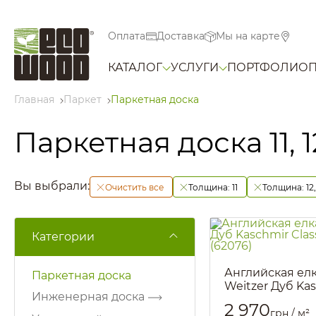
Оплата
Доставка
Мы на карте
КАТАЛОГ
УСЛУГИ
ПОРТФОЛИО
Главная
Паркет
Паркетная доска
Паркетная доска 11, 1
Вы выбрали:
Очистить все
Толщина:
11
Толщина:
12
Категории
Английская ел
Паркетная доска
Weitzer Дуб Ka
Инженерная доска
Classic S (62076
2 970
грн / м²
Артикул::
2785