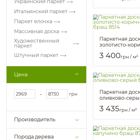
Украинский паркет
Итальянский паркет
Паркет елочка
Массивная доска
Паркетная дос
Художественный
золотисто-кор
паркет
браш 8514
3 400
Штучный паркет
грн / м²
Артикул::
1919
Цена
Паркетная дос
-
грн
оливково-cеры
8511
3 435
грн / м²
Артикул::
1921
Производитель
Порода дерева