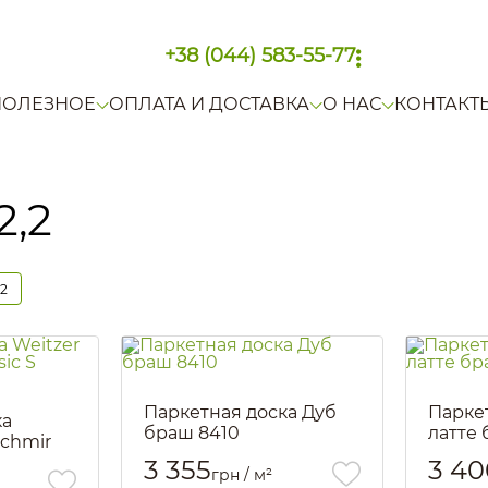
+38 (044) 583-55-77
ПОЛЕЗНОЕ
ОПЛАТА И ДОСТАВКА
О НАС
КОНТАКТ
2,2
,2
Паркетная доска Дуб
Парке
ка
браш 8410
латте
schmir
Артикул::
1912
Артикул::
)
3 355
3 40
грн / м²