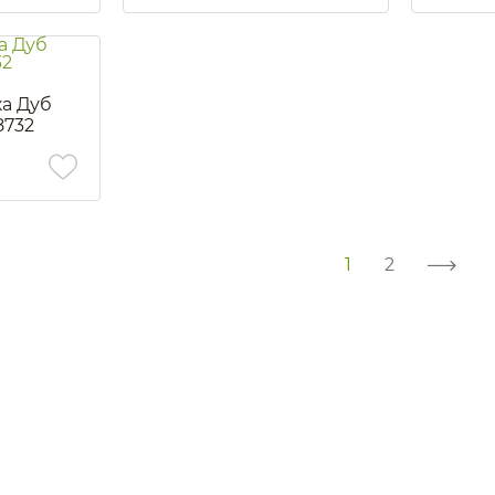
ка Дуб
8732
1
2