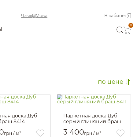
Язьік
Мова
В кабинет
0
Ы
по цене
тная доска Дуб
Паркетная доска Дуб
 браш 8414
серый глиняний браш
8411
1916
0
3 400
грн / м²
грн / м²
Артикул::
1918