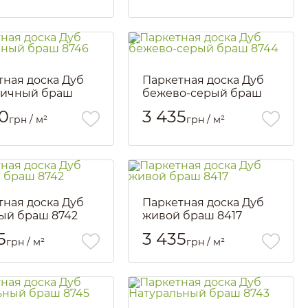
тная доска Дуб
Паркетная доска Дуб
тичный браш
бежево-серый браш
8744
0
3 435
грн / м²
грн / м²
2350
Артикул::
1913
тная доска Дуб
Паркетная доска Дуб
ый браш 8742
живой браш 8417
2351
Артикул::
2353
5
3 435
грн / м²
грн / м²