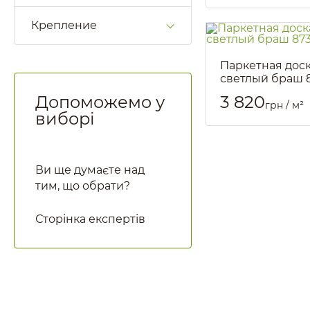
Крепление
Паркетная дос
светлый браш 
Артикул::
1927
Допоможемо у
3 820
грн / м²
виборі
Ви ще думаєте над
тим, що обрати?
Сторінка експертів