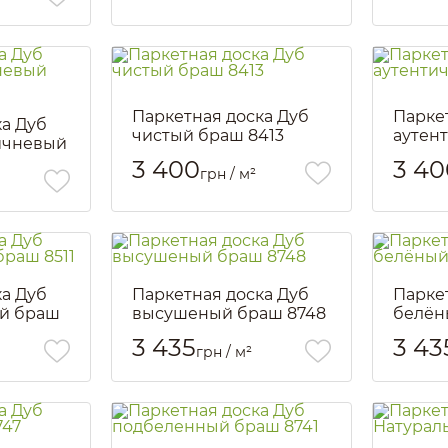
Паркетная доска Дуб
Парке
ка Дуб
чистый браш 8413
аутен
ичневый
8746
Артикул::
1922
3 400
3 40
грн / м²
Артикул::
ка Дуб
Паркетная доска Дуб
Парке
й браш
высушеный браш 8748
белён
Артикул::
1929
Артикул::
3 435
3 43
грн / м²