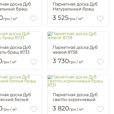
тная доска Дуб
Паркетная доска Дуб
альный браш
Натуральный браш
8743
0
3 525
грн / м²
грн / м²
2352
Артикул::
2354
тная доска Дуб
Паркетная доска Дуб
ель браш 8733
живой 8738
1923
Артикул::
2357
0
3 730
грн / м²
грн / м²
тная доска Дуб
Паркетная доска Дуб
ческий белый
светло-коричневый
8735
браш 8731
0
3 820
грн / м²
грн / м²
1925
Артикул::
1926