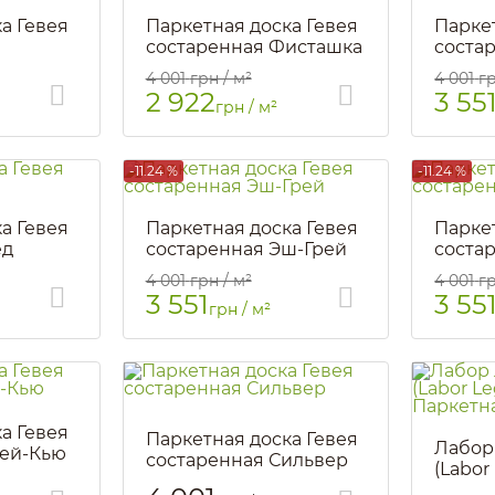
а Гевея
Паркетная доска Гевея
Парке
состаренная Фисташка
cоста
Артикул::
96
Артикул::
4 001
грн / м²
4 001
гр
2 922
3 55
грн / м²
-11.24 %
-11.24 %
а Гевея
Паркетная доска Гевея
Парке
ед
состаренная Эш-Грей
соста
Артикул::
764
Артикул::
4 001
грн / м²
4 001
гр
3 551
3 55
грн / м²
а Гевея
Паркетная доска Гевея
Лабор
рей-Кью
состаренная Сильвер
(Labor
Артикул::
763
Парке