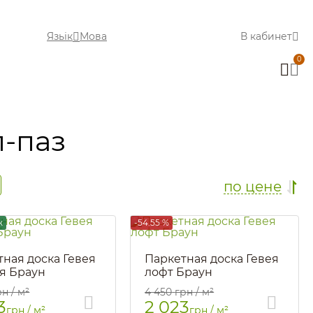
Язьік
Мова
В кабинет
0
п-паз
по цене
ж
-54.55 %
тная доска Гевея
Паркетная доска Гевея
ая Браун
лофт Браун
308
Артикул::
1220
рн / м²
4 450
грн / м²
3
2 023
грн / м²
грн / м²