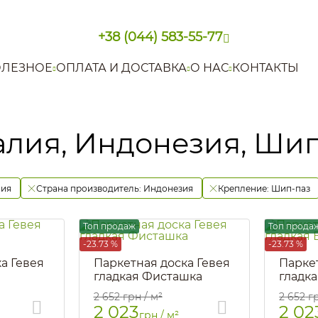
+38 (044) 583-55-77
ЛЕЗНОЕ
ОПЛАТА И ДОСТАВКА
О НАС
КОНТАКТЫ
алия, Индонезия, Ши
лия
Страна производитель:
Индонезия
Крепление:
Шип-паз
Топ продаж
Топ прода
-23.73 %
-23.73 %
а Гевея
Паркетная доска Гевея
Парке
гладкая Фисташка
гладк
Артикул::
307
Артикул::
2 652
грн / м²
2 652
г
2 023
2 02
грн / м²