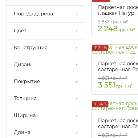
Паркетная доск
гладкая Натур
Порода дерева
Артикул::
92
2 832
грн / м²
2 248
грн / м²
Цвет
Конструкция
-11.24 %
Паркетная доск
Дизайн
cостаренная Р
Артикул::
95
4 001
грн / м²
Покрытие
3 551
грн / м²
Толщина
-11.24 %
Ширина
Паркетная доск
состаренная Г
Длина
Артикул::
1446
4 001
грн / м²