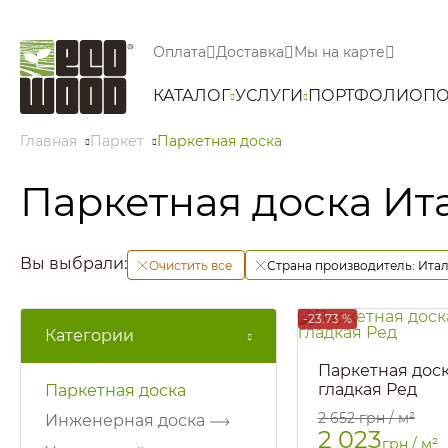
Оплата
Доставка
Мы на карте
КАТАЛОГ
УСЛУГИ
ПОРТФОЛИО
ПО
Главная
Паркет
Паркетная доска
Паркетная доска Ит
Вы выбрали:
Очистить все
Страна производитель:
Ита
-23.73 %
Категории
Паркетная доск
гладкая Ред
Паркетная доска
Артикул::
97
2 652
грн / м²
Инженерная доска
2 023
грн / м²