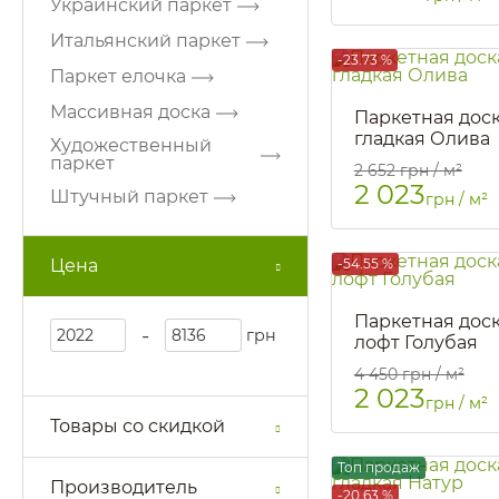
Украинский паркет
Итальянский паркет
-23.73 %
Паркет елочка
Массивная доска
Паркетная доск
гладкая Олива
Художественный
паркет
Артикул::
1223
2 652
грн / м²
2 023
Штучный паркет
грн / м²
Цена
-54.55 %
Паркетная доск
-
грн
лофт Голубая
Артикул::
3026
4 450
грн / м²
2 023
грн / м²
Товары со скидкой
Топ продаж
Производитель
-20.63 %