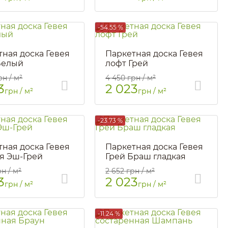
-54.55 %
тная доска Гевея
Паркетная доска Гевея
Белый
лофт Грей
1640
Артикул::
1726
рн / м²
4 450
грн / м²
3
2 023
грн / м²
грн / м²
-23.73 %
тная доска Гевея
Паркетная доска Гевея
ая Эш-Грей
Грей Браш гладкая
Артикул::
3183
рн / м²
2 652
грн / м²
3
2 023
грн / м²
грн / м²
-11.24 %