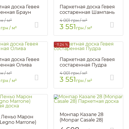
тная доска Гевея
Паркетная доска Гевея
ренная Браун
состаренная Шампань
93
Артикул::
94
н / м²
4 001
грн / м²
1
3 551
грн / м²
грн / м²
-11.24 %
тная доска Гевея
Паркетная доска Гевея
ренная Олива
состаренная Пудра
900
Артикул::
1226
н / м²
4 001
грн / м²
1
3 551
грн / м²
грн / м²
Монпар Казале 28
 Леньо Марон
(Monpar Casale 28)
 Legno Marrone)
Паркетная доска
тная доска