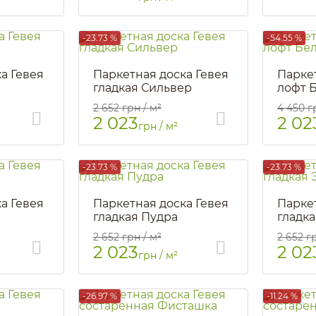
-23.73 %
-54.55 %
а Гевея
Паркетная доска Гевея
Парке
гладкая Сильвер
лофт 
Артикул::
1225
Артикул::
2 652
грн / м²
4 450
г
2 023
2 02
грн / м²
-23.73 %
-23.73 %
а Гевея
Паркетная доска Гевея
Парке
гладкая Пудра
гладк
Артикул::
3182
2 652
грн / м²
2 652
г
2 023
2 02
грн / м²
-26.97 %
-11.24 %