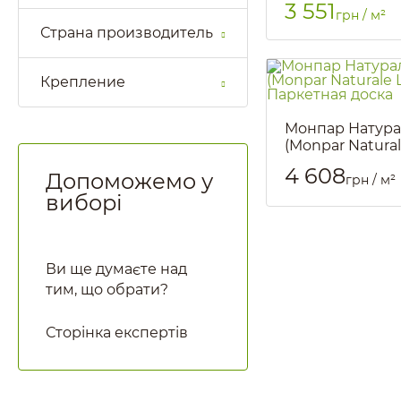
3 551
грн / м²
Страна производитель
Крепление
Монпар Натура
(Monpar Natural
Паркетная дос
4 608
Допоможемо у
грн / м²
Артикул::
1741
виборі
Ви ще думаєте над
тим, що обрати?
Сторінка експертів