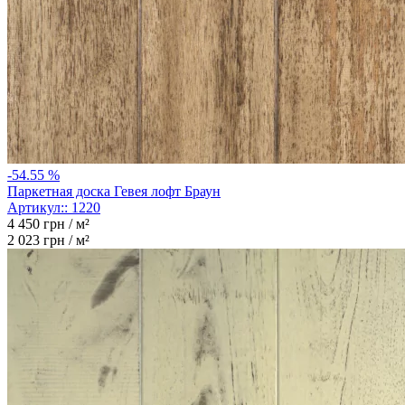
-54.55 %
Паркетная доска Гевея лофт Браун
Артикул::
1220
4 450
грн / м²
2 023
грн / м²