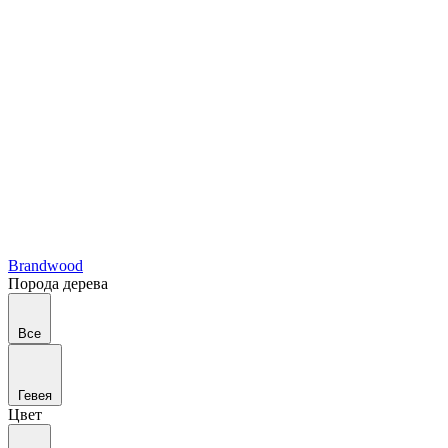
Brandwood
Порода дерева
Все
Гевея
Цвет