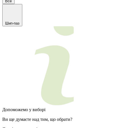
Все
Шип-паз
Допоможемо у виборі
Ви ще думаєте над тим, що обрати?