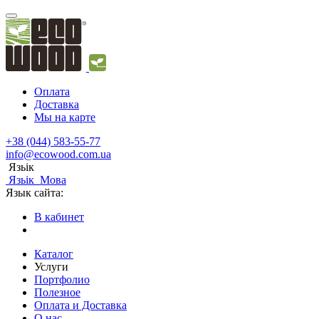
Оплата
Доставка
Мы на карте
+38 (044) 583-55-77
info@ecowood.com.ua
Язьік
Язьік
Мова
Язык сайта:
В кабинет
Каталог
Услуги
Портфолио
Полезное
Оплата и Доставка
О нас