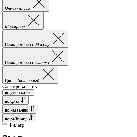
Очистить все
Шерифлор
Порода дерева:
Мербау
Порода дерева:
Сапели
Цвет:
Коричневый
Сортировать по:
по умолчанию
по цене
по названию
по рейтингу
Фильтр
Фильтр