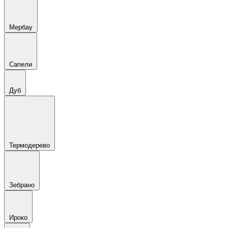
Мербау
Сапели
Дуб
Термодерево
Зебрано
Ироко