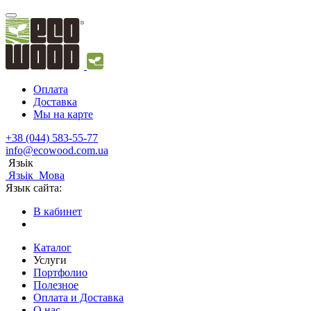
Оплата
Доставка
Мы на карте
+38 (044) 583-55-77
info@ecowood.com.ua
Язьік
Язьік
Мова
Язык сайта:
В кабинет
Каталог
Услуги
Портфолио
Полезное
Оплата и Доставка
О нас