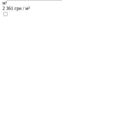
м²
2 361
грн /
м²