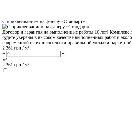
С приклеиванием на фанеру «Стандарт»
Договор и гарантия на выполненные работы 10 лет! Комплекс п
будете уверены в высоком качестве выполненных работ и экол
современной и технологически правильной укладки паркетной 
2 361
грн / м²
−
+
м²
2 361
грн /
м²