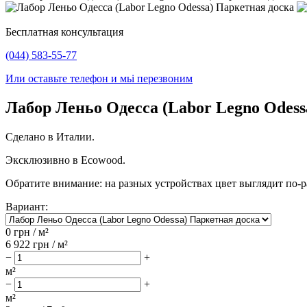
Бесплатная консультация
(044) 583-55-77
Или оставьте телефон и мьі перезвоним
Лабор Леньо Одесса (Labor Legno Odess
Сделано в Италии.
Эксклюзивно в Ecowood.
Обратите внимание: на разных устройствах цвет выглядит по-р
Вариант:
0
грн / м²
6 922
грн / м²
−
+
м²
−
+
м²