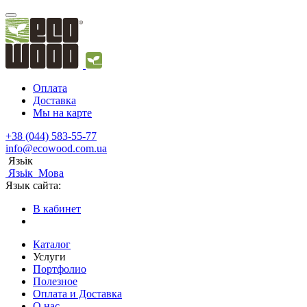
Оплата
Доставка
Мы на карте
+38 (044) 583-55-77
info@ecowood.com.ua
Язьік
Язьік
Мова
Язык сайта:
В кабинет
Каталог
Услуги
Портфолио
Полезное
Оплата и Доставка
О нас