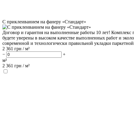
С приклеиванием на фанеру «Стандарт»
Договор и гарантия на выполненные работы 10 лет! Комплекс п
будете уверены в высоком качестве выполненных работ и экол
современной и технологически правильной укладки паркетной 
2 361
грн / м²
−
+
м²
2 361
грн /
м²