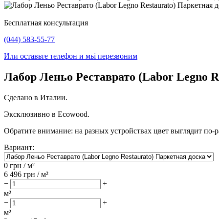
Бесплатная консультация
(044) 583-55-77
Или оставьте телефон и мьі перезвоним
Лабор Леньо Реставрато (Labor Legno R
Сделано в Италии.
Эксклюзивно в Ecowood.
Обратите внимание: на разных устройствах цвет выглядит по-р
Вариант:
0
грн / м²
6 496
грн / м²
−
+
м²
−
+
м²