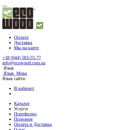
Оплата
Доставка
Мы на карте
+38 (044) 583-55-77
info@ecowood.com.ua
Язьік
Язьік
Мова
Язык сайта:
В кабинет
Каталог
Услуги
Портфолио
Полезное
Оплата и Доставка
О нас