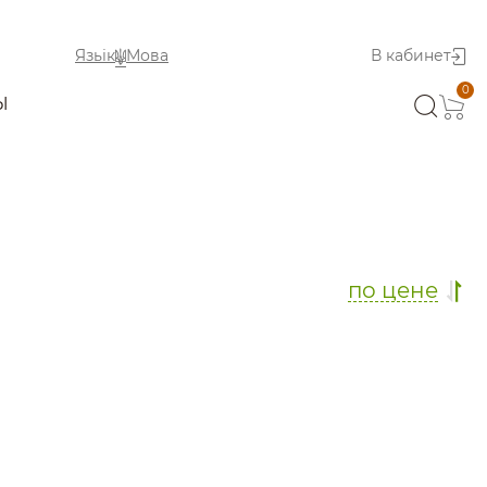
Язьік
Мова
В кабинет
0
Ы
по цене