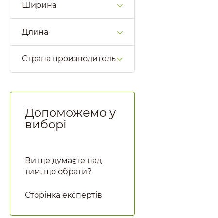
Ширина
Длина
Страна производитель
Допоможемо у
виборі
Ви ще думаєте над
тим, що обрати?
Сторінка експертів