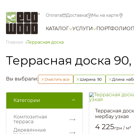
Оплата
Доставка
Мы на карте
КАТАЛОГ
УСЛУГИ
ПОРТФОЛИО
Главная
Террасная доска
Террасная доска 90,
Вы выбрали:
Очистить все
Ширина:
90
Длина:
наб
Категории
Террасная доск
мербау узкая
Композитная
терраса
Артикул::
1436
4 225
грн / м²
Деревянные