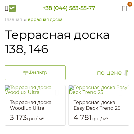
0
+38 (044) 583-55-77
Главная
Террасная доска
Террасная доска
138, 146
по цене
Фильтр
Террасная доска
Террасная доска
Woodlux Ultra
Easy Deck Trend 25
Артикул::
1729
Артикул::
2801
3 173
4 781
грн / м²
грн / м²